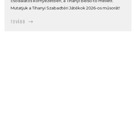
csodálatos környezetben, a Tihanyi Belső-tó mellett.
Mutatjuk a Tihanyi Szabadtéri Játékok 2026-os műsorát!
TOVÁBB