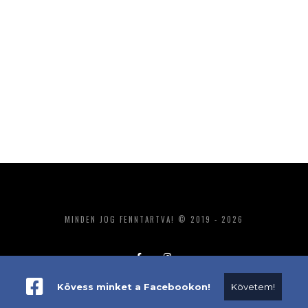
MINDEN JOG FENNTARTVA! © 2019 - 2026
Kövess minket a Facebookon!
Követem!
ADATKEZELÉS
IMPRESSZUM
MÉDIAAJÁNLAT