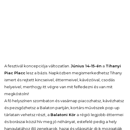
A fesztivál koncepciója változatlan.
Június 14-15-én
a
Tihanyi
Piac Placc
lesz a bázis. Napközben megismerkedhetsz Tihany
ismert és rejtett kincseivel, éttermeivel, kávézóival, csodás
helyeivel, merthogy itt végre van mit felfedezni és van mit
megkóstolni!
A fő helyszínen szombaton és vasárnap piacozhatsz, kávézhatsz
és pezsgőzhetsz a Balaton partján, kortárs művészek pop-up
tárlatain vehetsz részt, a
Balatoni Kör
a régió legjobb éttermei
és borászai közül hív meg jó néhányat, estefelé pedig a hely
hangulatához illő zenekarok, hazai és világsztár dj-k mozgatják