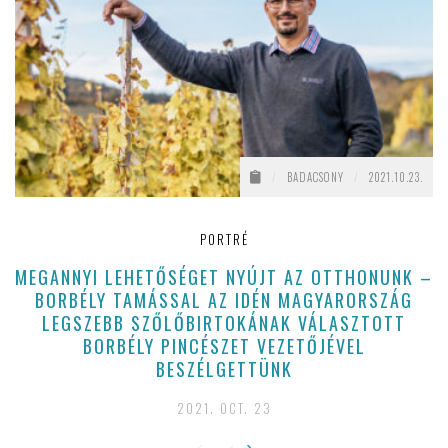
/
BADACSONY
/
2021.10.23.
PORTRÉ
MEGANNYI LEHETŐSÉGET NYÚJT AZ OTTHONUNK –
BORBÉLY TAMÁSSAL AZ IDÉN MAGYARORSZÁG
LEGSZEBB SZŐLŐBIRTOKÁNAK VÁLASZTOTT
BORBÉLY PINCÉSZET VEZETŐJÉVEL
BESZÉLGETTÜNK
2021. OCT. 23