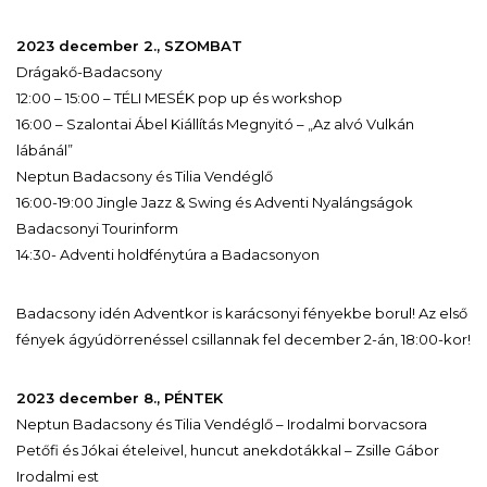
2023 december 2., SZOMBAT
Drágakő-Badacsony
12:00 – 15:00 – TÉLI MESÉK pop up és workshop
16:00 – Szalontai Ábel Kiállítás Megnyitó – „Az alvó Vulkán
lábánál”
Neptun Badacsony és Tilia Vendéglő
16:00-19:00 Jingle Jazz & Swing és Adventi Nyalángságok
Badacsonyi Tourinform
14:30- Adventi holdfénytúra a Badacsonyon
Badacsony idén Adventkor is karácsonyi fényekbe borul! Az első
fények ágyúdörrenéssel csillannak fel december 2-án, 18:00-kor!
2023 december 8., PÉNTEK
Neptun Badacsony és Tilia Vendéglő – Irodalmi borvacsora
Petőfi és Jókai ételeivel, huncut anekdotákkal – Zsille Gábor
Irodalmi est