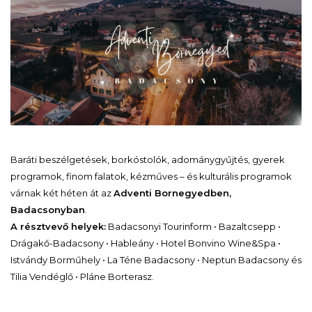
Baráti beszélgetések, borkóstolók, adománygyűjtés, gyerek
programok, finom falatok, kézműves – és kulturális programok
várnak két héten át az
Adventi Bornegyedben,
Badacsonyban
.
A résztvevő helyek:
Badacsonyi Tourinform • Bazaltcsepp •
Drágakő-Badacsony • Hableány • Hotel Bonvino Wine&Spa •
Istvándy Borműhely • La Téne Badacsony • Neptun Badacsony és
Tilia Vendéglő • Pláne Borterasz.