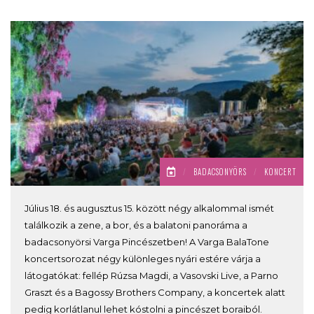
/
BADACSONYÖRS
/
KONCERT
Július 18. és augusztus 15. között négy alkalommal ismét
találkozik a zene, a bor, és a balatoni panoráma a
badacsonyörsi Varga Pincészetben! A Varga BalaTone
koncertsorozat négy különleges nyári estére várja a
látogatókat: fellép Rúzsa Magdi, a Vasovski Live, a Parno
Graszt és a Bagossy Brothers Company, a koncertek alatt
pedig korlátlanul lehet kóstolni a pincészet boraiból.