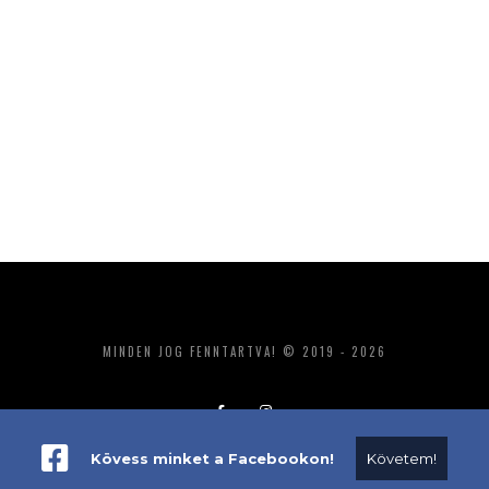
MINDEN JOG FENNTARTVA! © 2019 - 2026
Kövess minket a Facebookon!
Követem!
ADATKEZELÉS
IMPRESSZUM
MÉDIAAJÁNLAT