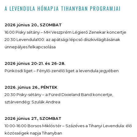
A LEVENDULA HÓNAPJA TIHANYBAN PROGRAMJAI
2026 június 20., SZOMBAT
16:00 Pisky sétány – MH Veszprém Légierő Zenekar koncertje
20:30 Levendula100: az apátsági lépcső díszkivilágításának
ünnepályes felkapcsolása
2026 június 20-21. és 26-28.
Pünkösdi liget – Fénylő-zenélő liget a levendula jegyében
2026. június 26., PÉNTEK
20:30 Pisky-sétány – a Füred Dixieland Band koncertje,
sztárvendég: Szulák Andrea
2026 június 27., SZOMBAT
10:00-16:00 Borsos Miklós tér – Százéves a Tihanyi Levendula: élő
közösségek napja Tihanyban