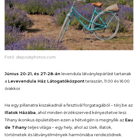
Fotó: depositphotos.com
Június 20-21, és 27-28-án
levendula látványlepárlást tartanak
a
Levevendula Ház Látogatóközpont
teraszán, 11:00 és 16:00
órakkor.
Ha egy pillanatra kiszakadnál a fesztivál forgatagából – térj be az
Illatok Házába
, ahol minden érzékszerved kényeztetve lesz.
Tihany ikonikus épületében ezen a hétvégén is megnyílik az
Eau
de Tihany
teljes világa – egy hely, ahol az ízek, illatok,
történetek és látványélmények harmóniába rendeződnek.