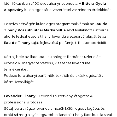
Idén fókuszban a 100 éves tihanyi levendula. A
Bittera Gyula
Alapítvány
különleges tárlatvezetéssel vár minden érdeklődőt.
Fesztiválhétvégén különleges programmal várnak az
Eau de
Tihany Kossuth utcai Márkaboltja
előtt kialakított illatbárnál,
ahol felfedezheted a tihanyi levendula ezerarcú világát és az
Eau de Tihany
saját fejlesztésű parfümjeit, illatkompozícióit.
Kóstolj bele az illatokba – különleges illatbár az üzlet előtt
Próbáld ki magyar tervezésű, kis szériás levendulás
termékeinket
Fedezd fel a tihanyi parfümök, textíliák és lakáskiegészítők
kézműves világát
Lavender Tihany
– Levendulaültetvény látogatás &
professzionális fotózás
Sétálj be a virágzó levendulamezők különleges világába, és
örökítsd meg a nyár legszebb pillanatait Tihany ikonikus lila sorai