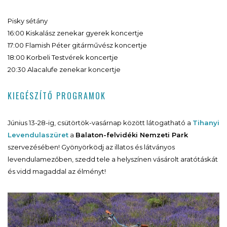
Pisky sétány
16:00 Kiskalász zenekar gyerek koncertje
17:00 Flamish Péter gitárművész koncertje
18:00 Korbeli Testvérek koncertje
20:30 Alacalufe zenekar koncertje
KIEGÉSZÍTŐ PROGRAMOK
Június 13-28-ig, csütörtök-vasárnap között látogatható a
Tihanyi
Levendulaszüret
a
Balaton-felvidéki Nemzeti Park
szervezésében! Gyönyörködj az illatos és látványos
levendulamezőben, szedd tele a helyszínen vásárolt aratótáskát
és vidd magaddal az élményt!