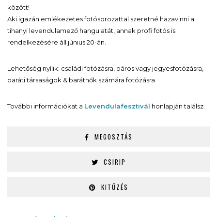
között!
Aki igazán emlékezetes fotósorozattal szeretné hazavinni a
tihanyi levendulamező hangulatát, annak profi fotós is
rendelkezésére áll június 20-án.
Lehetőség nyílik: családi fotózásra, páros vagy jegyesfotózásra,
baráti társaságok & barátnők számára fotózásra
További információkat a
Levendulafesztivál
honlapján találsz.
MEGOSZTÁS
CSIRIP
KITŰZÉS