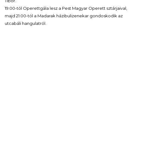
Tibor.
19:00-tól Operettgála lesz a Pest Magyar Operett sztárjaival,
majd 21:00-tól a Madarak házibulizenekar gondoskodik az
utcabáli hangulatról.