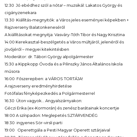
12:30 Jó ebédhez szól a nóta! – muzsikál: Lakatos György és
cigányzenekara
13:30 Kiállítás-megnyitók: a Város jeles eseményei képekben +
Rajzverseny Balatonkeneséről
A kiállításokat megnyitja: Vasváry-Tóth Tibor és Nagy Krisztina
14:00 Kerekasztal-beszélgetés a Város múltjáról, jelenéről és
jövőjéről – megyei kitekintésben
Moderátor: dr. Tábori György alpolgármester
15:30 a Kippkopp Óvoda és a Pilinszky János Általános Iskola
műsora
16:00 Főszerepben: a VÁROS TORTÁJA!
A rajzverseny eredményhirdetése
Fotófalas fényképezkedés a Polgármesterrel
16:30 Úton vagyok… Angyalszárnyakon:
Géczi Erika (ex-Kormorán) és zenész barátainak koncertje
18:00 A színpadon: Meglepetés SZTÁRVENDÉG
18:30 ingyenes Sör-virsli parti
19:00 Operettgála a Pesti Magyar Operett sztárjaival