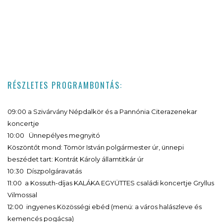
RÉSZLETES PROGRAMBONTÁS:
09:00 a Szivárvány Népdalkör és a Pannónia Citerazenekar
koncertje
10:00 Ünnepélyes megnyitó
Köszöntőt mond: Tömör István polgármester úr, ünnepi
beszédet tart: Kontrát Károly államtitkár úr
10:30 Díszpolgáravatás
11:00 a Kossuth-díjas KALÁKA EGYÜTTES családi koncertje Gryllus
Vilmossal
12:00 ingyenes Közösségi ebéd (menü: a város halászleve és
kemencés pogácsa)