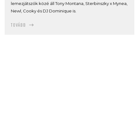
lemezjátszók közé áll Tony Montana, Sterbinszky x Mynea,
Newl, Cooky és DJ Dominique is.
TOVÁBB