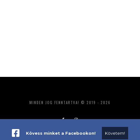
MINDEN JOG FENNTARTVA! © 2019 - 2026
Kövess minket a Facebookon!
Követem!
ADATKEZELÉS
IMPRESSZUM
MÉDIAAJÁNLAT