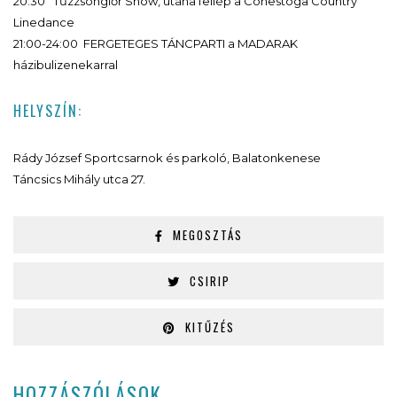
20:30 Tűzzsonglőr Show, utána fellép a Conestoga Country
Linedance
21:00-24:00 FERGETEGES TÁNCPARTI a MADARAK
házibulizenekarral
HELYSZÍN:
Rády József Sportcsarnok és parkoló, Balatonkenese
Táncsics Mihály utca 27.
MEGOSZTÁS
CSIRIP
KITŰZÉS
HOZZÁSZÓLÁSOK