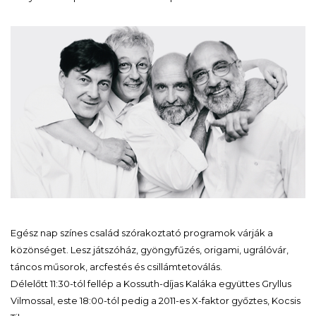
Egész nap színes család szórakoztató programok várják a
közönséget. Lesz játszóház, gyöngyfűzés, origami, ugrálóvár,
táncos műsorok, arcfestés és csillámtetoválás.
Délelőtt 11:30-tól fellép a Kossuth-díjas Kaláka együttes Gryllus
Vilmossal, este 18:00-tól pedig a 2011-es X-faktor győztes, Kocsis