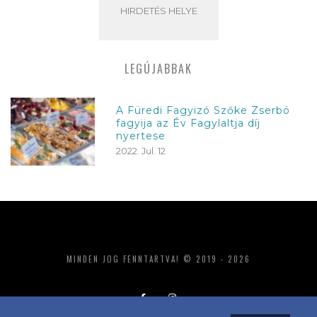
HIRDETÉS HELYE
LEGÚJABBAK
A Füredi Fagyizó Szőke Zserbó
fagyija az Év Fagylaltja díj
nyertese
2022. Jul. 12
MINDEN JOG FENNTARTVA! © 2019 - 2026