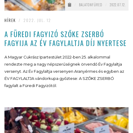
/
BALATONFÜRED
/
2022.07.12.
HÍREK
/
2022. JUL. 12
A FÜREDI FAGYIZÓ SZŐKE ZSERBÓ
FAGYIJA AZ ÉV FAGYLALTJA DÍJ NYERTESE
A Magyar Cukrász Ipartestület 2022-ben 25. alkalommal
rendezte meg a nagy népszerűségnek örvendő Év Fagylaltja
versenyt. Az Év Fagylaltja versenyen Aranyérmes és egyben az
ÉV FAGYLALTJA vándorkupa győztese: A SZŐKE ZSERBÓ
fagylalt a Füredi Fagyizótól.