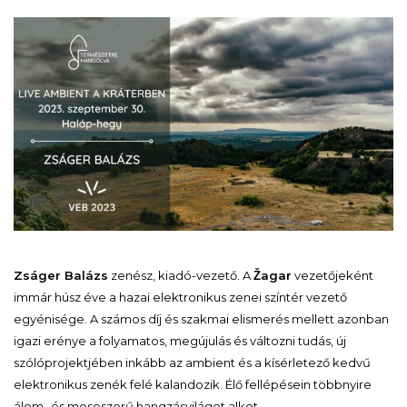
Zságer Balázs
zenész, kiadó-vezető. A
Žagar
vezetőjeként
immár húsz éve a hazai elektronikus zenei színtér vezető
egyénisége. A számos díj és szakmai elismerés mellett azonban
igazi erénye a folyamatos, megújulás és változni tudás, új
szólóprojektjében inkább az ambient és a kísérletező kedvű
elektronikus zenék felé kalandozik. Élő fellépésein többnyire
álom- és meseszerű hangzásvilágot alkot.