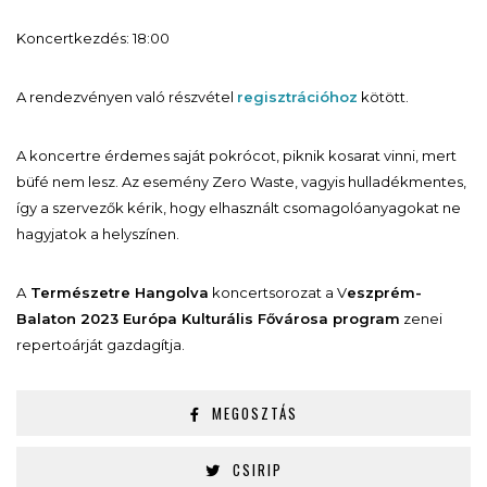
Koncertkezdés: 18:00
A rendezvényen való részvétel
regisztrációhoz
kötött.
A koncertre érdemes saját pokrócot, piknik kosarat vinni, mert
büfé nem lesz. Az esemény Zero Waste, vagyis hulladékmentes,
így a szervezők kérik, hogy elhasznált csomagolóanyagokat ne
hagyjatok a helyszínen.
A
Természetre Hangolva
koncertsorozat a V
eszprém-
Balaton 2023 Európa Kulturális Fővárosa program
zenei
repertoárját gazdagítja.
MEGOSZTÁS
CSIRIP