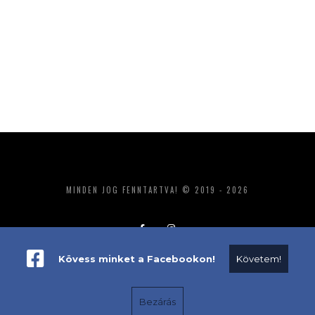
MINDEN JOG FENNTARTVA! © 2019 - 2026
Kövess minket a Facebookon!
Követem!
ADATKEZELÉS
IMPRESSZUM
MÉDIAAJÁNLAT
Bezárás