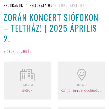
PROGRAMOK
/
HELLOBALATON
/
2025. APRIL 02.
ZORÁN KONCERT SIÓFOKON
– TELTHÁZ! | 2025 ÁPRILIS
2.
SIÓFOK
/
ZORÁN
TELEPÜLÉS
HELYSZÍN
Siófok
Kálmán Imre Művelődési Központ