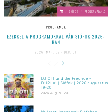
/
SIÓFOK
/
PROGRAMAJÁNLÓ
PROGRAMOK
EZEKKEL A PROGRAMOKKAL VÁR SIÓFOK 2026-
E
BAN
2026. MAR. 02 - DEC. 31.
DJ OTI und die Freunde –
DUPLA! | Siófok | 2026 augusztus
19-20.
2026. Aug. 19 - 20.