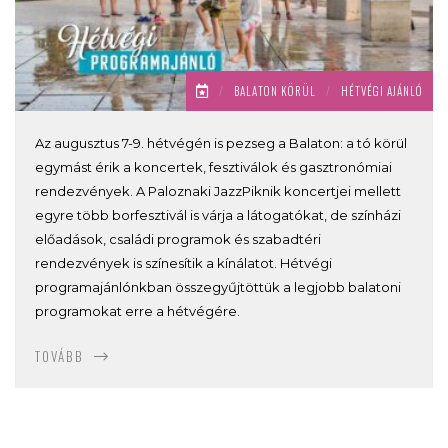
/
BALATON KÖRÜL
/
HÉTVÉGI AJÁNLÓ
Az augusztus 7-9. hétvégén is pezseg a Balaton: a tó körül
egymást érik a koncertek, fesztiválok és gasztronómiai
rendezvények. A Paloznaki JazzPiknik koncertjei mellett
egyre több borfesztivál is várja a látogatókat, de színházi
előadások, családi programok és szabadtéri
rendezvények is színesítik a kínálatot. Hétvégi
programajánlónkban összegyűjtöttük a legjobb balatoni
programokat erre a hétvégére.
TOVÁBB