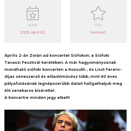
DÁTUM
TÍPUS
2025. April 02.
koncert
Április 2-án Zorán ad koncertet Siófokon, a Siófoki
Tavaszi Fesztivál keretében. A már hagyományosnak
mondható siófoki koncerten a Kossuth-, és Liszt Ferenc-
díjas zeneszerző és előadóművész több, mint 60 éves
pályafutásának legnépszerűbb dalait hallgathatjuk meg
élő zenekaros kísérettel.
A koncertre minden jegy elkelt!