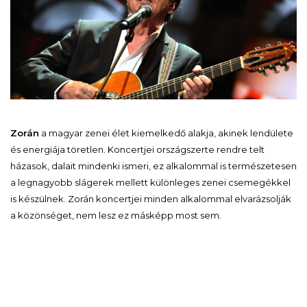
Zorán
a magyar zenei élet kiemelkedő alakja, akinek lendülete
és energiája töretlen. Koncertjei országszerte rendre telt
házasok, dalait mindenki ismeri, ez alkalommal is természetesen
a legnagyobb slágerek mellett különleges zenei csemegékkel
is készülnek. Zorán koncertjei minden alkalommal elvarázsolják
a közönséget, nem lesz ez másképp most sem.