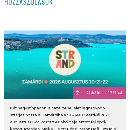
HOZZÁSZÓLÁSOK
/
ZAMÁRDI
/
FESZTIVÁL
Két nagyszínpadon, a hazai zenei élet legnagyobb
sztárjait hozza el Zamárdiba a STRAND Fesztivál 2026
augusztus 19-22. között! Az első bejelentett fellépők
között Azahriah, Majka, Halott Pénz, Beton.Hofi, Dzsúdló