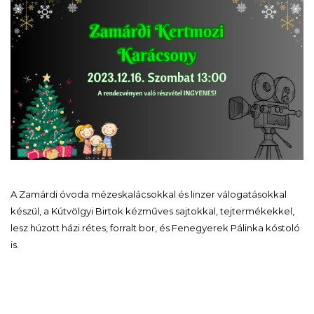
A Zamárdi óvoda mézeskalácsokkal és linzer válogatásokkal
készül, a Kútvölgyi Birtok kézműves sajtokkal, tejtermékekkel,
lesz húzott házi rétes, forralt bor, és Fenegyerek Pálinka kóstoló
is.