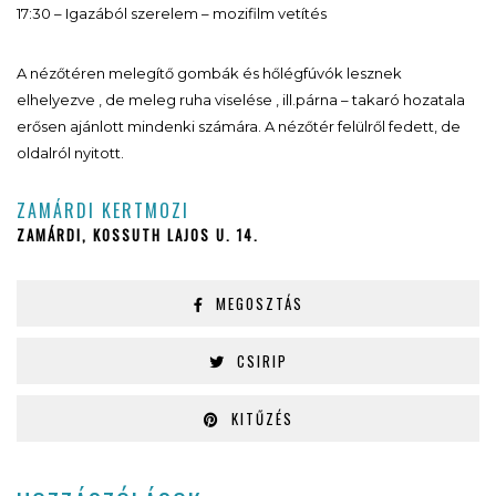
17:30 – Igazából szerelem – mozifilm vetítés
A nézőtéren melegítő gombák és hőlégfúvók lesznek
elhelyezve , de meleg ruha viselése , ill.párna – takaró hozatala
erősen ajánlott mindenki számára. A nézőtér felülről fedett, de
oldalról nyitott.
ZAMÁRDI KERTMOZI
ZAMÁRDI, KOSSUTH LAJOS U. 14.
MEGOSZTÁS
CSIRIP
KITŰZÉS