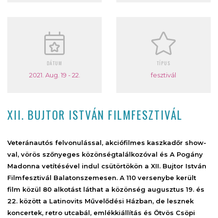
DÁTUM
TÍPUS
2021. Aug. 19 - 22.
fesztivál
XII. BUJTOR ISTVÁN FILMFESZTIVÁL
Veteránautós felvonulással, akciófilmes kaszkadőr show-
val, vörös szőnyeges közönségtalálkozóval és A Pogány
Madonna vetítésével indul csütörtökön a XII. Bujtor István
Filmfesztivál Balatonszemesen. A 110 versenybe került
film közül 80 alkotást láthat a közönség augusztus 19. és
22. között a Latinovits Művelődési Házban, de lesznek
koncertek, retro utcabál, emlékkiállítás és Ötvös Csöpi