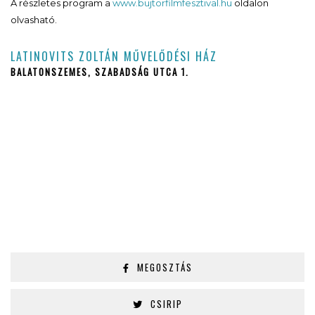
A részletes program a
www.bujtorfilmfesztival.hu
oldalon
olvasható.
LATINOVITS ZOLTÁN MŰVELŐDÉSI HÁZ
BALATONSZEMES, SZABADSÁG UTCA 1.
MEGOSZTÁS
CSIRIP