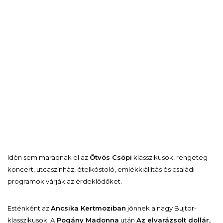
Idén sem maradnak el az
Ötvös Csöpi
klasszikusok, rengeteg
koncert, utcaszínház, ételkóstoló, emlékkiállítás és családi
programok várják az érdeklődőket.
Esténként az
Ancsika Kertmoziban
jönnek a nagy Bujtor-
klasszikusok: A
Pogány Madonna
után
Az elvarázsolt dollár,