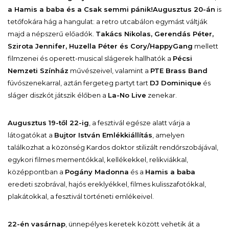
a Hamis a baba és a Csak semmi pánik!
Augusztus 20-án
is
tetőfokára hág a hangulat: a retro utcabálon egymást váltják
majd a népszerű előadók.
Takács Nikolas, Gerendás Péter,
Szirota Jennifer, Huzella Péter és Cory/HappyGang
mellett
filmzenei és operett-musical slágerek hallhatók a
Pécsi
Nemzeti Színház
művészeivel, valamint a
PTE Brass Band
fúvószenekarral, aztán fergeteg partyt tart
DJ Dominique
és
sláger diszkót játszik élőben a
La-No Live
zenekar.
Augusztus 19-től 22-ig
, a fesztivál egésze alatt várja a
látogatókat a
Bujtor István Emlékkiállítás
, amelyen
találkozhat a közönség Kardos doktor stilizált rendőrszobájával,
egykori filmes mementókkal, kellékekkel, relikviákkal,
középpontban a
Pogány Madonna
és a
Hamis a baba
eredeti szobrával, hajós ereklyékkel, filmes kulisszafotókkal,
plakátokkal, a fesztivál történeti emlékeivel.
22-én vasárnap
, ünnepélyes keretek között vehetik át a