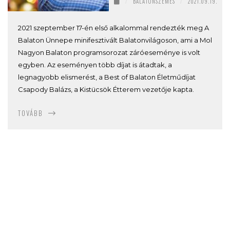
/
BALATONSZEMES
/
2021.09.19.
2021 szeptember 17-én első alkalommal rendezték meg A
Balaton Ünnepe minifesztivált Balatonvilágoson, ami a Mol
Nagyon Balaton programsorozat záróeseménye is volt
egyben. Az eseményen több díjat is átadtak, a
legnagyobb elismerést, a Best of Balaton Életműdíjat
Csapody Balázs, a Kistücsök Étterem vezetője kapta.
TOVÁBB