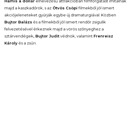
Hamis a dollár
elnevezésű attrakcióban filmforgatást imitálnak
majd a kaszkadőrök, s az
Ötvös Csöpi
filmekből jól ismert
akciójeleneteket gyúrják egybe új dramaturgiával. Közben
Bujtor Balázs
és a filmekből jól ismert rendőr zsigulik
felvezetésével érkeznek majd a vörös szőnyeghez a
sztárvendégek
, Bujtor Judit
védnök, valamint
Frenreisz
Károly
és a zsűri.