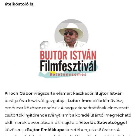
ételkóstoló is.
Piroch Gábor
világszerte elismert kaszkadőr,
Bujtor István
barátja és a fesztivál igazgatója,
Lutter Imre
előadóművész,
producer közösen rendezik A nagy csinnadrattának elnevezett
csütörtöki nyitórendezvényt, amit a koradélutántól megnézhető
oldtimerek bevonulása indít majd el a
Vitorlás Szövetséggel
közösen, a
Bujtor Emlékkupa
keretében, este 6 órakor. A