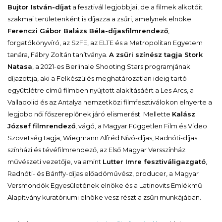
Bujtor István-díjat
a fesztivál legjobbjai, de a filmek alkotóit
szakmai területenként is díjazza a zsűri, amelynek elnöke
Ferenczi Gábor Balázs Béla-díjas
filmrendező
,
forgatókönyvíró, az SzFE, az ELTE és a Metropolitan Egyetem
tanára, Fábry Zoltán tanítványa.
A zsűri színész tagja Stork
Natasa
, a 2021-es Berlinale Shooting Stars programjának
díjazottja, aki a Felkészülés meghatározatlan ideig tartó
együttlétre című filmben nyújtott alakításáért a Les Arcs, a
Valladolid és az Antalya nemzetközi filmfesztiválokon elnyerte a
legjobb női főszereplőnek járó elismerést. Mellette
Kalász
József filmrendező
, vágó, a Magyar Független Film és Video
Szövetség tagja, Wiegmann Alfréd Nívó-díjas, Radnóti-díjas
színházi és tévéfilmrendező, az Első Magyar Versszínház
művészeti vezetője, valamint
Lutter Imre fesztiváligazgató
,
Radnóti- és Bánffy-díjas előadóművész, producer, a Magyar
Versmondók Egyesületének elnöke és a Latinovits Emlékmű
Alapítvány kuratóriumi elnöke vesz részt a zsűri munkájában.