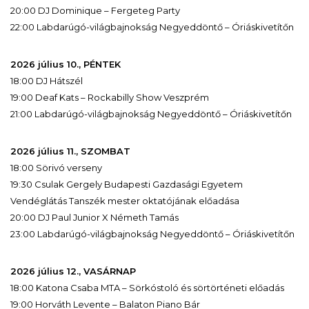
20:00 DJ Dominique – Fergeteg Party
22:00 Labdarúgó-világbajnokság Negyeddöntő – Óriáskivetítőn
2026 július 10., PÉNTEK
18:00 DJ Hátszél
19:00 Deaf Kats – Rockabilly Show Veszprém
21:00 Labdarúgó-világbajnokság Negyeddöntő – Óriáskivetítőn
2026 július 11., SZOMBAT
18:00 Sörivó verseny
19:30 Csulak Gergely Budapesti Gazdasági Egyetem
Vendéglátás Tanszék mester oktatójának előadása
20:00 DJ Paul Junior X Németh Tamás
23:00 Labdarúgó-világbajnokság Negyeddöntő – Óriáskivetítőn
2026 július 12., VASÁRNAP
18:00 Katona Csaba MTA – Sörkóstoló és sörtörténeti előadás
19:00 Horváth Levente – Balaton Piano Bár