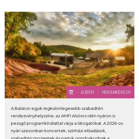
/
ALSÓÖRS
/
PROGRAMSOROZAT
A Balaton egyik legkülönlegesebb szabadtéri
rendezvényhelyszíne, az AMFI Alsóörs idén nyáron is
pezsgő programkínálattal várja a látogatókat. A 2026-os
nyári szezonban koncertek, színházi előadások,
szabadtéri moziestek és partyk gondoskodnak a