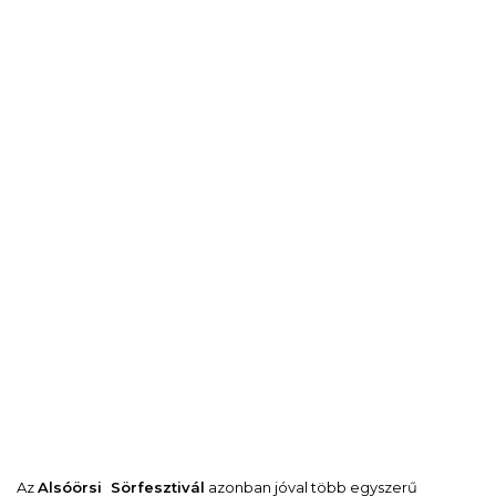
Az
Alsóörsi Sörfesztivál
azonban jóval több egyszerű