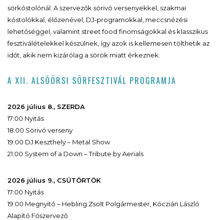
sörkóstolónál. A szervezők sörivó versenyekkel, szakmai
kóstolókkal, élőzenével, DJ-programokkal, meccsnézési
lehetőséggel, valamint street food finomságokkal és klasszikus
fesztiválételekkel készülnek, így azok is kellemesen tölthetik az
időt, akik nem kizárólag a sörök miatt érkeznek.
A XII. ALSÓÖRSI SÖRFESZTIVÁL PROGRAMJA
2026 július 8., SZERDA
17:00 Nyitás
18:00 Sörivó verseny
19:00 DJ Keszthely – Metal Show
21:00 System of a Down – Tribute by Aerials
2026 július 9., CSÜTÖRTÖK
17:00 Nyitás
19:00 Megnyitó – Hebling Zsolt Polgármester, Kóczián László
Alapító Főszervező