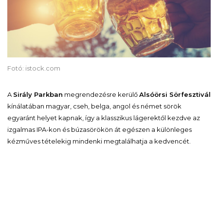
Fotó: istock.com
A
Sirály Parkban
megrendezésre kerülő
Alsóörsi Sörfesztivál
kínálatában magyar, cseh, belga, angol és német sörök
egyaránt helyet kapnak, így a klasszikus lágerektől kezdve az
izgalmas IPA-kon és búzasörökön át egészen a különleges
kézműves tételekig mindenki megtalálhatja a kedvencét.