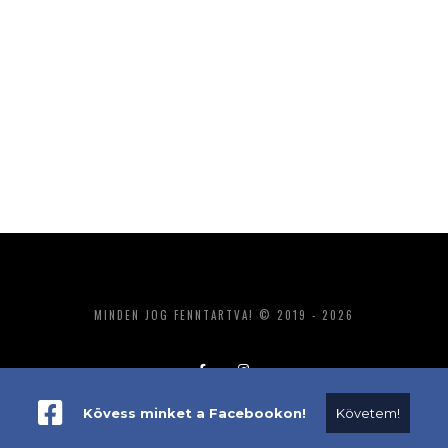
MINDEN JOG FENNTARTVA! © 2019 - 2026
Kövess minket a Facebookon!
Követem!
ADATKEZELÉS
IMPRESSZUM
MÉDIAAJÁNLAT