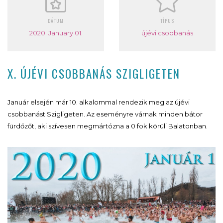
DÁTUM
TÍPUS
2020. January 01.
újévi csobbanás
X. ÚJÉVI CSOBBANÁS SZIGLIGETEN
Január elsején már 10. alkalommal rendezik meg az újévi
csobbanást Szigligeten. Az eseményre várnak minden bátor
fürdőzőt, aki szívesen megmártózna a 0 fok körüli Balatonban.