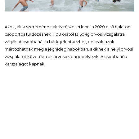
Azok, akik szeretnének aktív részesei lenni a 2020 első balatoni
csoportos fürdőzésnek 11.00 órától 13.50-ig orvosi vizsgálatra
várják. A csobbanásra bárki jelentkezhet, de csak azok
mártózhatnak meg a jéghideg habokban, akiknek a helyi orvosi
vizsgálatot követően az orvosok engedélyezik. A csobbanók
karszalagot kapnak.