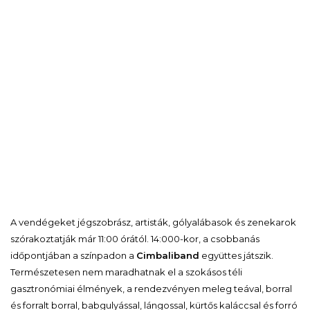
A vendégeket jégszobrász, artisták, gólyalábasok és zenekarok
szórakoztatják már 11:00 órától. 14:000-kor, a csobbanás
időpontjában a színpadon a
Cimbaliband
együttes játszik.
Természetesen nem maradhatnak el a szokásos téli
gasztronómiai élmények, a rendezvényen meleg teával, borral
és forralt borral, babgulyással, lángossal, kürtős kaláccsal és forró