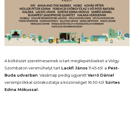
A költészet szerelmeseinek is tart meglepetéseket a Völgy.
Szombaton versműhelyt tart
Lackfi János
11:45-től a
Pest-
Buda udvarban
. Vasárnap pedig ugyanitt
Varró Dániel
versimprókkal szórakoztatja a közönséget 16:30-tól
Szirtes
Edina Mókussal.