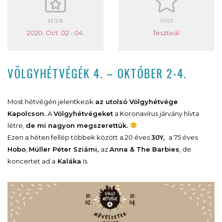
DÁTUM
TÍPUS
2020. Oct. 02 - 04.
fesztivál
VÖLGYHÉTVÉGÉK 4. – OKTÓBER 2-4.
Most hétvégén jelentkezik
az utolsó Völgyhétvége
Kapolcson.
A
Völgyhétvégeket
a Koronavírus járvány hívta
létre,
de mi nagyon megszerettük.
Ezen a héten fellép többek között a 20 éves
30Y,
a 75 éves
Hobo
,
Müller Péter Sziámi,
az
Anna & The Barbies
, de
koncertet ad a
Kaláka
Is.