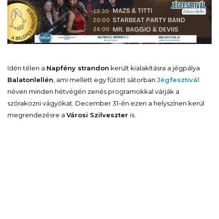
Idén télen a
Napfény strandon
került kialakításra a jégpálya
Balatonlellén
, ami mellett egy fűtött sátorban
Jégfesztivál
néven minden hétvégén zenés programokkal várják a
szórakozni vágyókat. December 31-én ezen a helyszínen kerül
megrendezésre a
Városi Szilveszter
is.