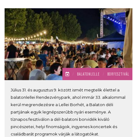
/
BALATONLELLE
/
BORFESZTIVÁL
Július 31. és augusztus 9. között ismét megtelik élettel a
balatonlellei Rendezvénypark, ahol immár 33. alkalommal
kerül megrendezésre a Lellei Borhét, a Balaton déli
partjának egyik legnépszerűbb nyári eseménye. A
tíznapos fesztiválon a dél-balatoni borvidék kiváló
pincészetei, helyi finomságok, ingyenes koncertek és
családbarát programok várják a látogatókat.