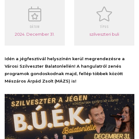
DÁTUM
TÍPUS
2024. December 31.
szilveszteri buli
Idén a jégfesztivál helyszínén kerül megrendezésre a
Városi Szilveszter Balatonlellén! A hangulatról zenés
programok gondoskodnak majd, fellép többek között
Mészáros Árpád Zsolt (MÁZS) is!