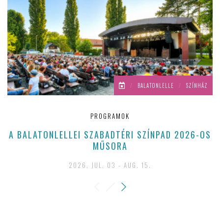
/
BALATONLELLE
/
SZÍNHÁZ
PROGRAMOK
A BALATONLELLEI SZABADTÉRI SZÍNPAD 2026-OS
H
MŰSORA
2026. JUL. 03 - AUG. 15.