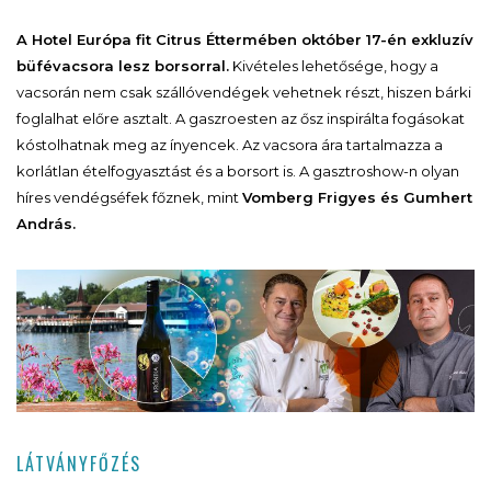
A Hotel Európa fit Citrus Éttermében október 17-én exkluzív
büfévacsora lesz borsorral.
Kivételes lehetősége, hogy a
vacsorán nem csak szállóvendégek vehetnek részt, hiszen bárki
foglalhat előre asztalt. A gaszroesten az ősz inspirálta fogásokat
kóstolhatnak meg az ínyencek. Az vacsora ára tartalmazza a
korlátlan ételfogyasztást és a borsort is. A gasztroshow-n olyan
híres vendégséfek főznek, mint
Vomberg Frigyes és Gumhert
András.
LÁTVÁNYFŐZÉS