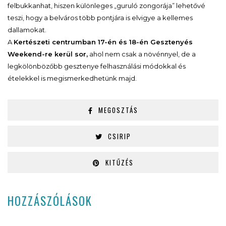
felbukkanhat, hiszen különleges „guruló zongorája” lehetővé
teszi, hogy a belváros több pontjára is elvigye a kellemes
dallamokat.
A
Kertészeti centrumban 17-én és 18-én Gesztenyés
Weekend-re kerül sor,
a
hol nem csak a növénnyel, de a
legkölönbözőbb gesztenye felhasználási módokkal és
ételekkel is megismerkedhetünk majd.
MEGOSZTÁS
CSIRIP
KITŰZÉS
HOZZÁSZÓLÁSOK