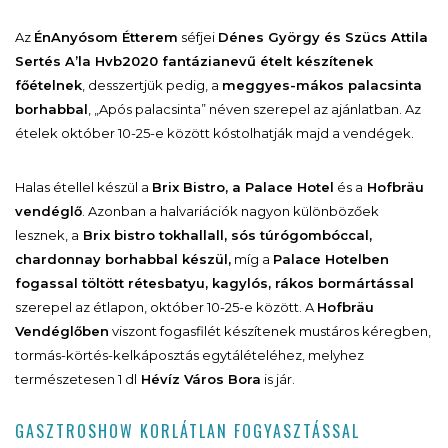
Az
ÉnAnyósom Étterem
séfjei
Dénes György és Szücs Attila
Sertés A’la Hvb2020 fantázianevű ételt készítenek
főételnek
, desszertjük pedig, a
meggyes-mákos palacsinta
borhabbal
, „Após palacsinta” néven szerepel az ajánlatban. Az
ételek október 10-25-e között kóstolhatják majd a vendégek.
Halas étellel készül a
Brix Bistro, a Palace Hotel
és a
Hofbräu
vendéglő
. Azonban a halvariációk nagyon különbözőek
lesznek, a
Brix bistro tokhallall, sós túrógombóccal,
chardonnay borhabbal készül,
míg a
Palace Hotelben
fogassal töltött rétesbatyu, kagylós, rákos bormártással
szerepel az étlapon, október 10-25-e között. A
Hofbräu
Vendéglőben
viszont fogasfilét készítenek mustáros kéregben,
tormás-körtés-kelkáposztás egytálételéhez, melyhez
természetesen 1 dl
Hévíz Város Bora
is jár.
GASZTROSHOW KORLÁTLAN FOGYASZTÁSSAL