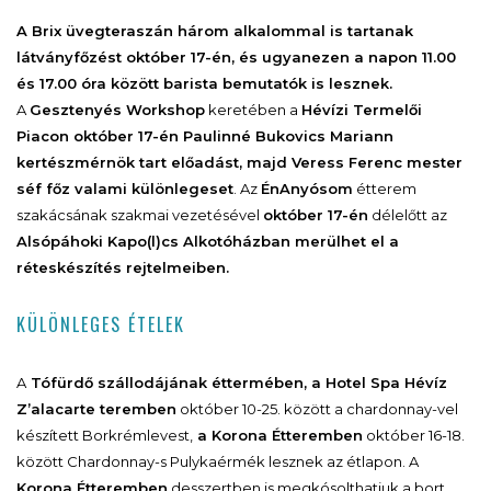
A Brix üvegteraszán három alkalommal is tartanak
látványfőzést október 17-én, és ugyanezen a napon 11.00
és 17.00 óra között barista bemutatók is lesznek.
A
Gesztenyés Workshop
keretében a
Hévízi Termelői
Piacon október 17-én Paulinné Bukovics Mariann
kertészmérnök tart előadást, majd Veress Ferenc mester
séf főz valami különlegeset
. Az
ÉnAnyósom
étterem
szakácsának szakmai vezetésével
október 17-én
délelőtt az
Alsópáhoki Kapo(l)cs Alkotóházban merülhet el a
réteskészítés rejtelmeiben.
KÜLÖNLEGES ÉTELEK
A
Tófürdő szállodájának éttermében, a Hotel Spa Hévíz
Z’alacarte teremben
október 10-25. között a chardonnay-vel
készített Borkrémlevest,
a Korona Étteremben
október 16-18.
között Chardonnay-s Pulykaérmék lesznek az étlapon. A
Korona Étteremben
desszertben is megkósolthatjuk a bort,