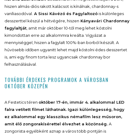
hiszen almás-diós rakott kalácsot is kínálnak, chardonnay-s
vaníliasodóval.
A Sissi Kávézó és Fagylaltozó
is különleges
desszerttel készül a hétvégére, hiszen
Kányavári Chardonnay
fagylaltját
, amit már október 10-től meg lehet kóstolni
kimondottan erre az alkalommra kreálta. Vigyázat a
mennyiséggel, hiszen a fagylalt 100%-ban borból készült. A
hűvösebb időben ugyanitt lehet majd kóstolni édes desszertet
is, ami egy finom torta lesz ugyancsak chardonnay bor
felhasználásával.
TOVÁBBI ÉRDEKES PROGRAMOK A VÁROSBAN
OKTÓBER KÖZEPÉN
A Festetics téren
október 17-én, immár 4. alkalommal LED
falra vetített filmet láthatnak. Igazi különlegesség, hogy
ez alkalommal egy klasszikus némafilm lesz műsoron,
amit élő zongorakísérettel élvezhet a közönség.
A
zongorista egyébként aznap a város több pontján is