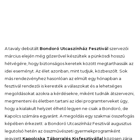
A tavaly debütált
Bondoró Utcaszínház Fesztivál
szervezői
március elején még gőzerővel készültek a pünkösdi hosszú
hétvégére, hogy biztonságos keretek között megtarthassák az
idei eseményt. Az élet azonban, mint tudjuk, közbeszólt. Sok
más rendezvényhez hasonlóan az elmúlt egy hónapban a
fesztivál rendezői is keresték a válaszokat és a lehetséges
megoldásokat azokra a kérdésekre, miként tudnák átszervezni,
megmenteni és életben tartani az idei programterveket úgy,
hogy a kialakult helyzet élhető legyen ne csak a Bondoró, de
Kapolcs számára egyaránt. A megoldás egy szakmai összefogás
képében érkezett: a Bondoró Utcaszínház Fesztivál augusztus
legutolsó hetén az összművészeti gyermekprogramként
jegyzett
Kapolcska Táborral
és Kisfesztivállal
közösen zárja