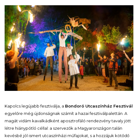
Kapolcs legújabb fesztiválja, a
Bondoró Utcaszínház Fesztivál
egyelőre még újdonságnak számít a hazai fesztiválpalettán. A
magát vidám kavalkádként aposztrofáló rendezvény tavaly jött
létre hiánypótló céllal: a szervezők a Magyarországon talán
kevésbé jól ismert utcaszínházi műfajokat, s a hozzájuk kötődő