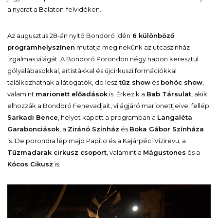
a nyarat a Balaton-felvidéken.
Az augusztus 28-án nyitó Bondoró idén
6 különböző
programhelyszínen
mutatja meg nekünk az utcaszínház
izgalmas világát. A Bondoró Porondon négy napon keresztül
gólyalábasokkal, artistákkal és újcirkuszi formációkkal
találkozhatnak a látogatók, de lesz
tűz show
és
bohóc show
,
valamint
marionett előadások
is. Érkezik a
Bab Társulat
, akik
elhozzák a Bondoró Fenevadjait, világjáró marionettjeivel fellép
Sarkadi Bence
, helyet kapott a programban a
Langaléta
Garabonciások
, a
Ziránó Színház
és
Boka Gábor Színháza
is. De porondra lép majd Papito és a Kajárpéci Vízirevü, a
Tűzmadarak cirkusz csoport
, valamint a
Mágustones
és a
Kócos Cikusz
is.