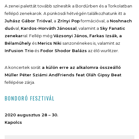
A zenei palettát tovább színesítik a Bordűrben és a Torkolatban
fellépő zenekarok. A pünkösdi hétvégén találkozhatunk itt a
Juhász Gábor Trióval
, a
Zrínyi Pop
formációval, a
Noshnach
duó
val,
Kardos-Horváth Jánossal
, valamint a
Sky Fanatic
zenekar
ral. Fellép még
Vázsonyi János, Farkas Izsák, a
Bélaműhely
és
Merics Niki
sanzonénekes is, valamint az
InFusion Trio
és
Fodor Shodor Balázs
az élő wurlitzer.
A koncertek sorát
a külön erre az alkalomra összeálló
Müller Péter Sziámi AndFriends feat Oláh Gipsy Beat
fellépése zárja.
BONDORÓ FESZTIVÁL
2020 augusztus 28 – 30.
Kapolcs