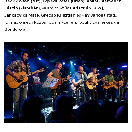
Beck Zoltán (30Y), Egyedi Péter (Óriás), Kollár-Klemencz
László (Kistehén),
valamint
Szűcs Krisztián (HS7),
Jancsovics Máté, Grecsó Krisztián
és
Háy János
tíztagú
formációja egy közös irodalmi-zenei produkcióval érkezik a
Bondoróra.