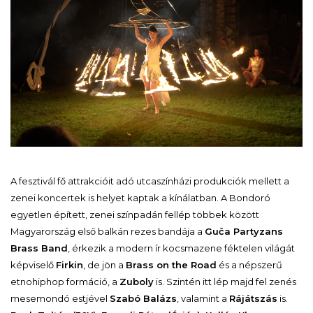
A fesztivál fő attrakcióit adó utcaszínházi produkciók mellett a
zenei koncertek is helyet kaptak a kínálatban. A Bondoró
egyetlen épített, zenei színpadán fellép többek között
Magyarország első balkán rezes bandája a
Guča Partyzans
Brass Band
, érkezik a modern ír kocsmazene féktelen világát
képviselő
Firkin
, de jön a
Brass on the Road
és a népszerű
etnohiphop formáció, a
Zuboly
is. Szintén itt lép majd fel zenés
mesemondó estjével
Szabó Balázs
, valamint a
Rájátszás
is.