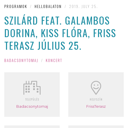
PROGRAMOK
/
HELLOBALATON
/
2019. JULY 25.
SZILÁRD FEAT. GALAMBOS
DORINA, KISS FLÓRA, FRISS
TERASZ JÚLIUS 25.
BADACSONYTOMAJ
/
KONCERT
TELEPÜLÉS
HELYSZÍN
Badacsonytomaj
FrissTerasz