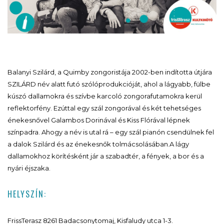
Balanyi Szilárd, a Quimby zongoristája 2002-ben indította útjára
SZILÁRD név alatt futó szólóprodukcióját, ahol a lágyabb, fülbe
kúszó dallamokra és szívbe karcoló zongorafutamokra kerül
reflektorfény. Ezúttal egy szál zongorával és két tehetséges
énekesnővel Galambos Dorinával és Kiss Flórával lépnek
színpadra. Ahogy a név is utal rá – egy szál pianón csendülnek fel
a dalok Szilárd és az énekesnők tolmácsolásában.A lágy
dallamokhoz körítésként jár a szabadtér, a fények, a bor és a
nyári éjszaka.
HELYSZÍN:
FrissTerasz 8261 Badacsonytomaj, Kisfaludy utca 1-3.