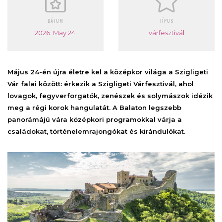
DÁTUM
TÍPUS
2026. May 24.
várfesztivál
Május 24-én újra életre kel a középkor világa a Szigligeti
Vár falai között: érkezik a Szigligeti Várfesztivál, ahol
lovagok, fegyverforgatók, zenészek és solymászok idézik
meg a régi korok hangulatát. A Balaton legszebb
panorámájú vára középkori programokkal várja a
családokat, történelemrajongókat és kirándulókat.