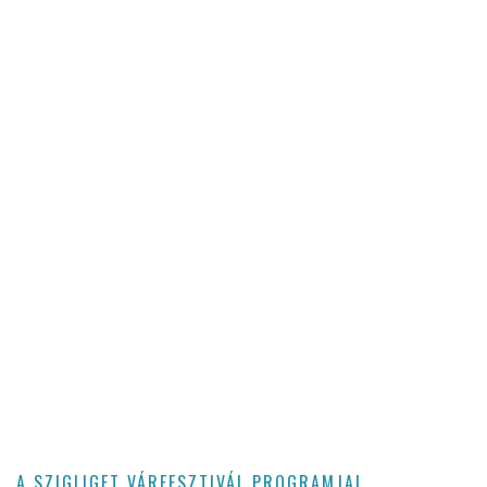
A SZIGLIGET VÁRFESZTIVÁL PROGRAMJAI