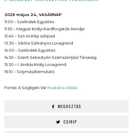
2026 május 24., VASÁRNAP
11:00 – Szelindek Együttes
11:50 – Magyar Királyi Kardforgatók Rendje
12:40 – Szó és Kép színpad
13:30 – Siklósi Sárkányos Lovagrend
14:00 – Szelindek Együttes
14:50 – Szent Sebestyén Számszeríjász Társaság
15:30 – I. András Király Lovagrend
16:10 – Solymászbemutató
Forrás: A Szigligeti Vár
hivatalos oldala
MEGOSZTÁS
CSIRIP