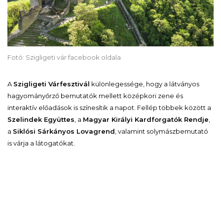
Fotó: Szigligeti vár facebook oldala
A
Szigligeti Várfesztivál
különlegessége, hogy a látványos
hagyományőrző bemutatók mellett középkori zene és
interaktív előadások
is színesítik a napot. Fellép többek között a
Szelindek Együttes
, a
Magyar Királyi Kardforgatók Rendje
,
a
Siklósi Sárkányos Lovagrend
, valam
int solymászbemutató
is várja a látogatókat.