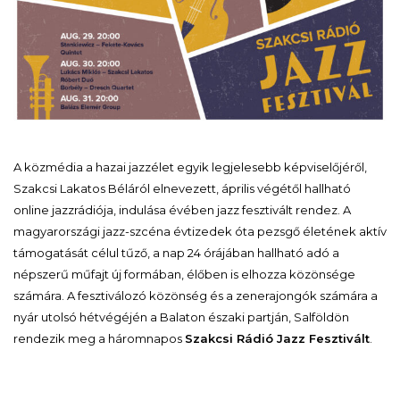
A közmédia a hazai jazzélet egyik legjelesebb képviselőjéről,
Szakcsi Lakatos Béláról elnevezett, április végétől hallható
online jazzrádiója, indulása évében jazz fesztivált rendez. A
magyarországi jazz-szcéna évtizedek óta pezsgő életének aktív
támogatását célul tűző, a nap 24 órájában hallható adó a
népszerű műfajt új formában, élőben is elhozza közönsége
számára. A fesztiválozó közönség és a zenerajongók számára a
nyár utolsó hétvégéjén a Balaton északi partján, Salföldön
rendezik meg a háromnapos
Szakcsi Rádió Jazz Fesztivált
.