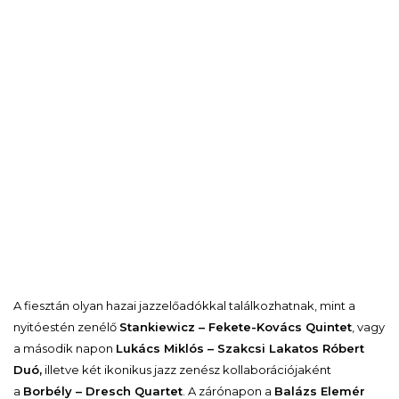
A fiesztán olyan hazai jazzelőadókkal találkozhatnak, mint a
nyitóestén zenélő
Stankiewicz – Fekete-Kovács Quintet
, vagy
a második napon
Lukács Miklós – Szakcsi Lakatos Róbert
Duó,
illetve két ikonikus jazz zenész kollaborációjaként
a
Borbély – Dresch Quartet
. A zárónapon a
Balázs Elemér