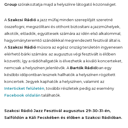
Group
szórakoztatja majd a helyszínre látogató közönséget.
A
Szakcsi Rádió
a jazz műfaj minden szereplőjét szeretné
összefogni, megszólítani és otthont biztosítani a jazzműhelyek,
alkotók, előadók, együttesek számára az idén első alkalommal,
hagyományteremtő szándékkal megrendezett fesztivál által is.
A
Szakcsi Rádió
műsora az egész ország területén ingyenesen
elérhető bárki számára: az augusztus végi fesztivált is élőben
közvetíti, így a rádióhallgatók is élvezhetik a kiváló koncerteket,
nemcsak a helyszínen jelenlévők. A
Bartók Rádió
ban egy
későbbi időpontban lesznek hallhatók a helyszínen rögzített
koncertek. Jegyek kaphatók a helyszínen, valamint az
Interticket felületén
, további részletek pedig az esemény
Facebook oldalán
találhatók.
Szakcsi Rádió Jazz Fesztivál augusztus 29-30-31-én,
Salföldön a Káli Fecskében és élőben a Szakcsi Rádióban.