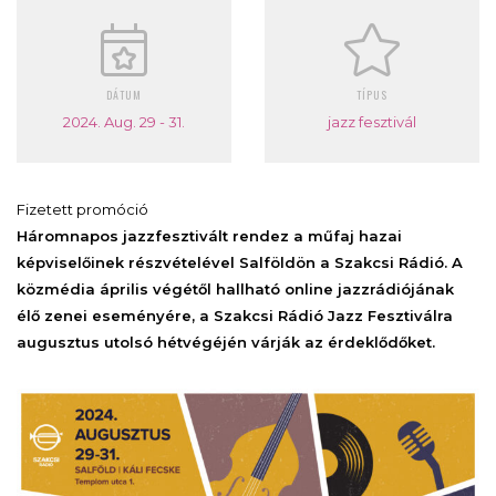
DÁTUM
TÍPUS
2024. Aug. 29 - 31.
jazz fesztivál
Fizetett promóció
Háromnapos jazzfesztivált rendez a műfaj hazai
képviselőinek részvételével Salföldön a Szakcsi Rádió. A
közmédia április végétől hallható online jazzrádiójának
élő zenei eseményére, a Szakcsi Rádió Jazz Fesztiválra
augusztus utolsó hétvégéjén várják az érdeklődőket.