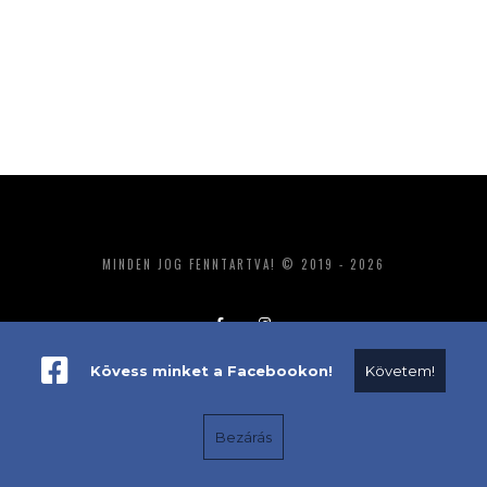
MINDEN JOG FENNTARTVA! © 2019 - 2026
Kövess minket a Facebookon!
Követem!
ADATKEZELÉS
IMPRESSZUM
MÉDIAAJÁNLAT
Bezárás