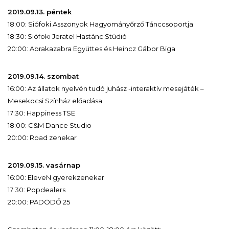
2019.09.13. péntek
18:00: Siófoki Asszonyok Hagyományőrző Tánccsoportja
18:30: Siófoki Jeratel Hastánc Stúdió
20:00: Abrakazabra Együttes és Heincz Gábor Biga
2019.09.14. szombat
16:00: Az állatok nyelvén tudó juhász -interaktív mesejáték –
Mesekocsi Színház előadása
17:30: Happiness TSE
18:00: C&M Dance Studio
20:00: Road zenekar
2019.09.15. vasárnap
16:00: EleveN gyerekzenekar
17:30: Popdealers
20:00: PADÖDŐ 25