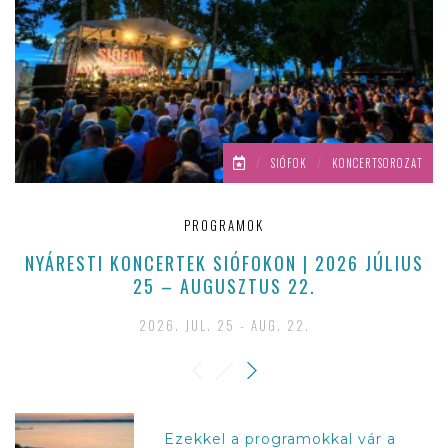
/
SIÓFOK
/
KONCERTSOROZAT
PROGRAMOK
NYÁRESTI KONCERTEK SIÓFOKON | 2026 JÚLIUS
H
25 – AUGUSZTUS 22.
2026. JUL. 25 - AUG. 22.
Ezekkel a programokkal vár a