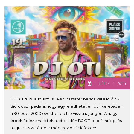
/
SIÓFOK
/
PARTY
DJ OTI 2026 augusztus 19-én visszatér barátaival a PLÁZS
Siófok színpadára, hogy egy feledhetetlen buli keretében
a 90-es és 2000 évekbe repítse vissza rajongóit. A nagy
érdeklődésre való tekintettel idén DJ OTI duplázni fog, és
augusztus 20-án lesz még egy buli Siófokon!