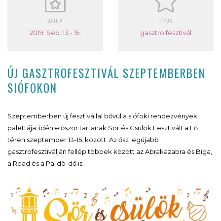
DÁTUM
TÍPUS
2019. Sep. 13 - 15.
gasztro fesztivál
ÚJ GASZTROFESZTIVÁL SZEPTEMBERBEN
SIÓFOKON
Szeptemberben új fesztivállal bővül a siófoki rendezvények
palettája: idén először tartanak Sör és Csülök Fesztivált a Fő
téren szeptember 13-15. között. Az ősz legújabb
gasztrofesztiválján fellép többek között az Abrakazabra és Biga,
a Road és a Pa-dö-dő is.