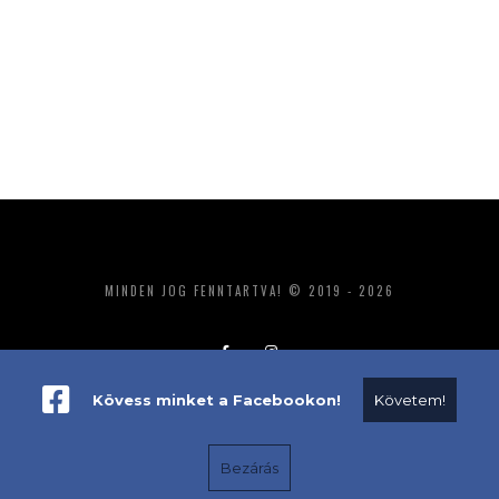
MINDEN JOG FENNTARTVA! © 2019 - 2026
Kövess minket a Facebookon!
Követem!
ADATKEZELÉS
IMPRESSZUM
MÉDIAAJÁNLAT
Bezárás