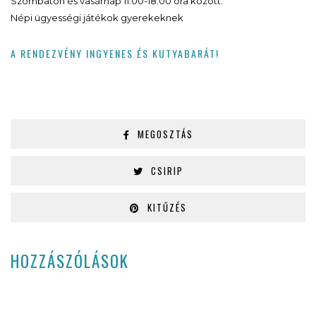
Szombaton és vasárnap 11:00-18:00 óra között:
Népi ügyességi játékok gyerekeknek
A RENDEZVÉNY INGYENES ÉS KUTYABARÁT!
MEGOSZTÁS
CSIRIP
KITŰZÉS
HOZZÁSZÓLÁSOK