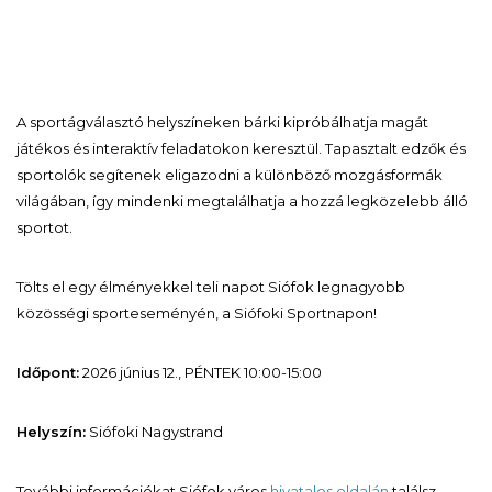
A sportágválasztó helyszíneken bárki kipróbálhatja magát
játékos és interaktív feladatokon keresztül. Tapasztalt edzők és
sportolók segítenek eligazodni a különböző mozgásformák
világában, így mindenki megtalálhatja a hozzá legközelebb álló
sportot.
Tölts el egy élményekkel teli napot Siófok legnagyobb
közösségi sporteseményén, a Siófoki Sportnapon!
Időpont:
2026 június 12., PÉNTEK 10:00-15:00
Helyszín:
Siófoki Nagystrand
További információkat Siófok város
hivatalos oldalán
találsz.