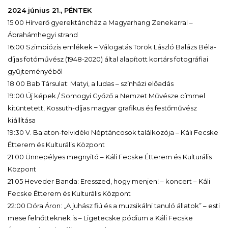
2024 június 21., PÉNTEK
15:00 Hírverő gyerektáncház a Magyarhang Zenekarral –
Ábrahámhegyi strand
16:00 Szimbiózis emlékek – Válogatás Török László Balázs Béla-
díjas fotóművész (1948-2020) által alapított kortárs fotográfiai
gyűjteményéből
18:00 Bab Társulat: Matyi, a ludas – színházi előadás
19:00 Új képek / Somogyi Győző a Nemzet Művésze címmel
kitüntetett, Kossuth-díjas magyar grafikus és festőművész
kiállítása
19:30 V. Balaton-felvidéki Néptáncosok találkozója – Káli Fecske
Étterem és Kulturális Központ
21:00 Ünnepélyes megnyitó – Káli Fecske Étterem és Kulturális
Központ
21:05 Heveder Banda: Eresszed, hogy menjen! – koncert – Káli
Fecske Étterem és Kulturális Központ
22:00 Dóra Áron: „A juhász fiú és a muzsikálni tanuló állatok” – esti
mese felnőtteknek is – Ligetecske pódium a Káli Fecske