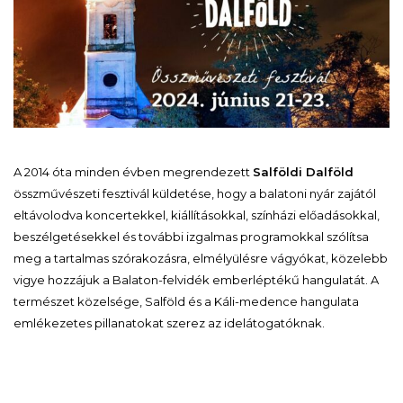
A 2014 óta minden évben megrendezett
Salföldi Dalföld
összművészeti fesztivál küldetése, hogy a balatoni nyár zajától
eltávolodva koncertekkel, kiállításokkal, színházi előadásokkal,
beszélgetésekkel és további izgalmas programokkal szólítsa
meg a tartalmas szórakozásra, elmélyülésre vágyókat, közelebb
vigye hozzájuk a Balaton-felvidék emberléptékű hangulatát. A
természet közelsége, Salföld és a Káli-medence hangulata
emlékezetes pillanatokat szerez az idelátogatóknak.