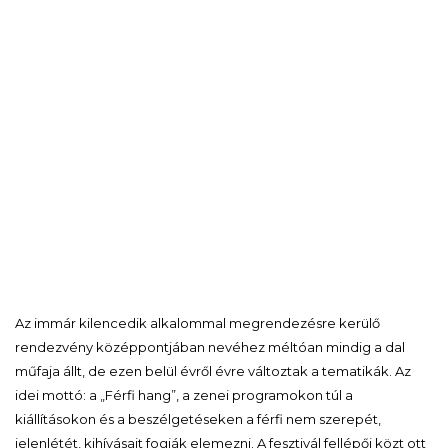
Az immár kilencedik alkalommal megrendezésre kerülő
rendezvény középpontjában nevéhez méltóan mindig a dal
műfaja állt, de ezen belül évről évre változtak a tematikák. Az
idei mottó: a „Férfi hang”, a zenei programokon túl a
kiállításokon és a beszélgetéseken a férfi nem szerepét,
jelenlétét, kihívásait fogják elemezni. A fesztivál fellépői közt ott