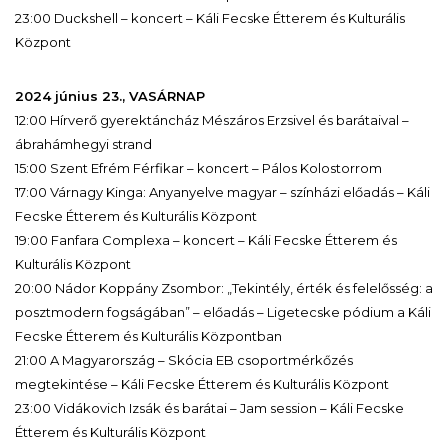
23:00 Duckshell – koncert – Káli Fecske Étterem és Kulturális
Központ
2024 június 23., VASÁRNAP
12:00 Hírverő gyerektáncház Mészáros Erzsivel és barátaival –
ábrahámhegyi strand
15:00 Szent Efrém Férfikar – koncert – Pálos Kolostorrom
17:00 Várnagy Kinga: Anyanyelve magyar – színházi előadás – Káli
Fecske Étterem és Kulturális Központ
19:00 Fanfara Complexa – koncert – Káli Fecske Étterem és
Kulturális Központ
20:00 Nádor Koppány Zsombor: „Tekintély, érték és felelősség: a
posztmodern fogságában” – előadás – Ligetecske pódium a Káli
Fecske Étterem és Kulturális Központban
21:00 A Magyarország – Skócia EB csoportmérkőzés
megtekintése – Káli Fecske Étterem és Kulturális Központ
23:00 Vidákovich Izsák és barátai – Jam session – Káli Fecske
Étterem és Kulturális Központ