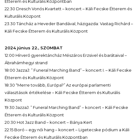
Étterem és Kulturális Központban
22:30 Dresch Vonós Kvartett – koncert – Káli Fecske Étterem és
Kulturális Központ
23:30 Táncház a Heveder Bandával, házigazda: Vastag Richárd –
Káli Fecske Étterem és Kulturális Központ
2024 június 22., SZOMBAT
12:00 Hírverő gyerektáncház Mészáros Erzsivel és barátaival –
Ábrahámhegyi strand
18:00 JazzaJ: ” Funeral Marching Band” – koncert I. – Káli Fecske
Étterem és Kulturális Központ
18:30 “Merre tovább, Európa?” Az európai parlamenti
választások értékelése – Káli Fecske Étterem és Kulturális
Központ
19:30 JazzaJ: ” Funeral Marching Band” – koncert – Káli Fecske
Étterem és Kulturális Központ
20:30 Hot Jazz Band – koncert – Bánya Kert
22:15 Boró – egy női hang – koncert – Ligetecske pódium a Káli
Fecske Étterem és Kulturális Központban