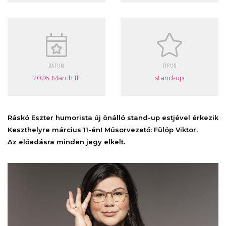
DÁTUM
TÍPUS
2026. March 11.
stand-up
Ráskó Eszter humorista új önálló stand-up estjével érkezik
Keszthelyre március 11-én! Műsorvezető: Fülöp Viktor.
Az előadásra minden jegy elkelt.