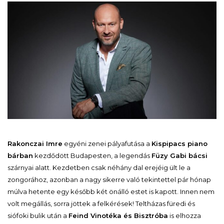
Rakonczai Imre
egyéni zenei pályafutása a
Kispipacs piano
bárban
kezdődött Budapesten, a legendás
Füzy Gabi bácsi
szárnyai alatt. Kezdetben csak néhány dal erejéig ült le a
zongorához, azonban a nagy sikerre való tekintettel pár hónap
múlva hetente egy később két önálló estet is kapott. Innen nem
volt megállás, sorra jöttek a felkérések! Teltházas füredi és
siófoki bulik után a
Feind Vinotéka és Bisztróba
is elhozza