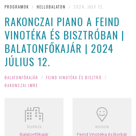
PROGRAMOK
/
HELLOBALATON
/
2024. JULY 12.
RAKONCZAI PIANO A FEIND
VINOTÉKA ÉS BISZTRÓBAN |
BALATONFŐKAJÁR | 2024
JÚLIUS 12.
BALATONFŐKAJÁR
/
FEIND VINOTÉKA ÉS BISZTRÓ
/
RAKONCZAI IMRE
TELEPÜLÉS
HELYSZÍN
Balatonfőkajár
Feind Vinotéka és Borbár