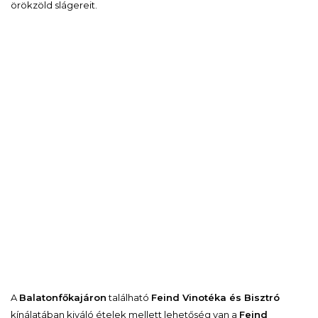
örökzöld slágereit.
A
Balatonfőkajáron
található
Feind Vinotéka és Bisztró
kínálatában kiváló ételek mellett lehetőség van a
Feind