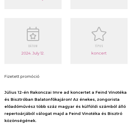
DÁTUM
TÍPUS
2024. July 12.
koncert
Fizetett promóció
Július 12-én Rakonczai Imre ad koncertet a Feind Vinotéka
és Bisztróban Balatonfőkajáron! Az énekes, zongorista
előadóművész több száz magyar és külföldi számból álló
repertoárjából válogat majd a Feind Vinotéka és Bisztró
közönségének.