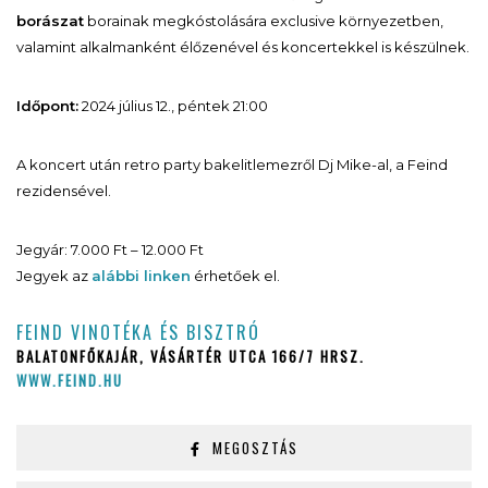
borászat
borainak megkóstolására exclusive környezetben,
valamint alkalmanként élőzenével és koncertekkel is készülnek.
Időpont:
2024 július 12., péntek 21:00
A koncert után retro party bakelitlemezről Dj Mike-al, a Feind
rezidensével.
Jegyár: 7.000 Ft – 12.000 Ft
Jegyek az
alábbi linken
érhetőek el.
FEIND VINOTÉKA ÉS BISZTRÓ
BALATONFŐKAJÁR, VÁSÁRTÉR UTCA 166/7 HRSZ.
WWW.FEIND.HU
MEGOSZTÁS