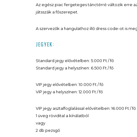
Az egész piac fergeteges tánctérré változik erre az
játsszák a főszerepet.
A szervezők a hangulathoz illő dress code-ot is m
JEGYEK:
Standard jegy elővételben: 5.000 Ft / fő
Standard jegy a helyszínen: 6.500 Ft / fő
VIP jegy elővételben: 10.000 Ft / fő
VIP jegy a helyszínen: 12.000 Ft / fő
VIP jegy asztalfoglalással elővételben: 16.000 Ft / 
1 üveg rövidital a kínálatból
vagy
2 db pezsgő