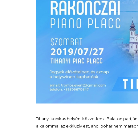
Tihany ikonikus helyén, közvetlen a Balaton partjá
alkalommal az exkluzív est, ahol pohár nem mara