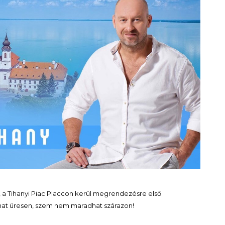
n, a Tihanyi Piac Placcon kerül megrendezésre első
dhat üresen, szem nem maradhat szárazon!