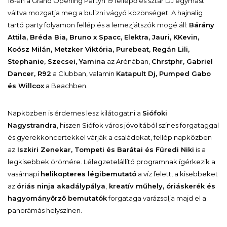
18-án a Grand Opening Partyn 19 fellépő és sztár DJ egymást
váltva mozgatja meg a bulizni vágyó közönséget. A hajnalig
tartó party folyamon fellép és a lemezjátszók mögé áll:
Bárány
Attila, Bréda Bia, Bruno x Spacc, Elektra, Jauri, KKevin,
Koósz Milán, Metzker Viktória, Purebeat, Regán Lili,
Stephanie, Szecsei, Yamina
az Arénában,
Chrstphr, Gabriel
Dancer, R92
a Clubban, valamin
Katapult Dj, Pumped Gabo
és Willcox
a Beachben.
Napközben is érdemes lesz kilátogatni a
Siófoki
Nagystrandra
, hiszen Siófok város jóvoltából színes forgataggal
és gyerekkoncertekkel várják a családokat, fellép napközben
az
Iszkiri Zenekar, Tompeti és Barátai és Füredi Niki
is a
legkisebbek örömére. Lélegzetelállító programnak ígérkezik a
vasárnapi
helikopteres légibemutató
a víz felett, a kisebbeket
az
óriás ninja akadálypálya
,
kreatív műhely, óriáskerék és
hagyományőrző bemutatók
forgataga varázsolja majd el a
panorámás helyszínen.