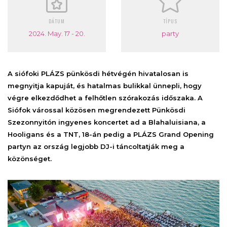
DÁTUM
TÍPUS
2024. May. 17 - 20.
party
A siófoki PLÁZS pünkösdi hétvégén hivatalosan is
megnyitja kapuját, és hatalmas bulikkal ünnepli, hogy
végre elkezdődhet a felh
őtlen szórakozás időszaka. A
Siófok várossal közösen megrendezett Pünkösdi
Szezonnyitón ingyenes koncertet ad a Blahaluisiana, a
Hooligans és a TNT, 18-án pedig a PLÁZS Grand Opening
partyn az ország legjobb DJ-i táncoltatják meg a
közönséget.