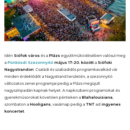
Idén
Siófok város
és a
Plázs
együttműködésében valósul meg
a
Pünkösdi Szezonnyitó
május 17-20. között
a
Siófoki
Nagystrandon
. Családi és szabadidős programkavalkád vár
minden érdeklődőt a Nagystrand területén, a szezonnyitó
változatos zenei programjai pedig a Plázs megújult
nagyszínpadán kapnak helyet. A napközbeni programokat és
gyerekműsorokat követően pénteken a
Blahalouisiana
,
szombaton a
Hooligans
, vasárnap pedig a
TNT
ad
ingyenes
koncertet
.