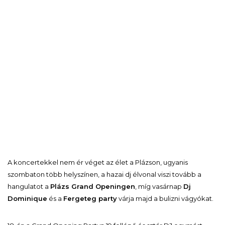
A koncertekkel nem ér véget az élet a Plázson, ugyanis
szombaton több helyszínen, a hazai dj élvonal viszi tovább a
hangulatot a
Plázs Grand Openingen
, míg vasárnap
Dj
Dominique
és a
Fergeteg party
várja majd a bulizni vágyókat.