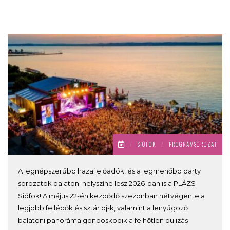
/
SIÓFOK
/
PROGRAMSOROZAT
A legnépszerűbb hazai előadók, és a legmenőbb party
sorozatok balatoni helyszíne lesz 2026-ban is a PLÁZS
Siófok! A május 22-én kezdődő szezonban hétvégente a
legjobb fellépők és sztár dj-k, valamint a lenyűgöző
balatoni panoráma gondoskodik a felhőtlen bulizás