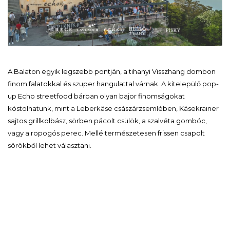
A Balaton egyik legszebb pontján, a tihanyi Visszhang dombon
finom falatokkal és szuper hangulattal várnak. A kitelepülő pop-
up Echo streetfood bárban olyan bajor finomságokat
kóstolhatunk, mint a Leberkäse császárzsemlében, Käsekrainer
sajtos grillkolbász, sörben pácolt csülök, a szalvéta gombóc,
vagy a ropogós perec. Mellé természetesen frissen csapolt
sörökből lehet választani.