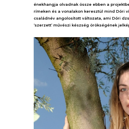
énekhangja olvadnak össze ebben a projektben.
rímeken és a vonalakon keresztül mind Dóri ví
családnév angolosított változata, ami Dóri dzs
‘szerzett’ művészi készség örökségének jelké