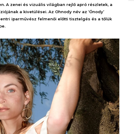
 A zenei és vizuális világban rejlő apró részletek, a
ziójának a kivetülései. Az Ohnody név az ‘Ónody’
entri iparművész felmenői előtti tisztelgés és a tőlük
pe.