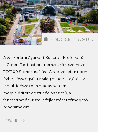
/
VESZPRÉM
/
2024.10.16.
A veszprémi Gyárkert Kultúrpark is felkerült
a Green Destinations nemzetközi szervezet
TOP100 Stories listájára. A szervezet minden
évben összegyűjti a világ minden tájáról az
elmúlt időszakban magas szinten
megvalósított desztinációs szintű, a
fenntartható turizmus fejlesztését támogató
programokat.
TOVÁBB