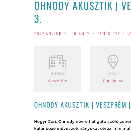
OHNODY AKUSZTIK | V
3.
2022 NOVEMBER
/
OHNODY
/
PAPÍRKUTYA
/
V
TELEPÜLÉS
HELYSZÍN
Veszprém
Papírkutya
OHNODY AKUSZTIK | VESZPRÉM 
Hegyi Dóri, Ohnody névre hallgató szóló zen
különböző művészeti irányokat ötvöz, minimali