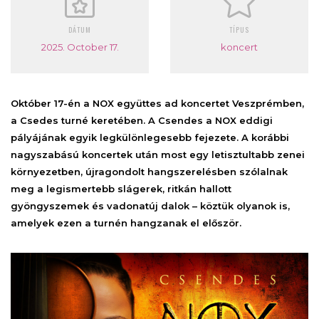
DÁTUM
TÍPUS
2025. October 17.
koncert
Október 17-én a NOX együttes ad koncertet Veszprémben,
a Csedes turné keretében. A Csendes a NOX eddigi
pályájának egyik legkülönlegesebb fejezete. A korábbi
nagyszabású koncertek után most egy letisztultabb zenei
környezetben, újragondolt hangszerelésben szólalnak
meg a legismertebb slágerek, ritkán hallott
gyöngyszemek és vadonatúj dalok – köztük olyanok is,
amelyek ezen a turnén hangzanak el először.