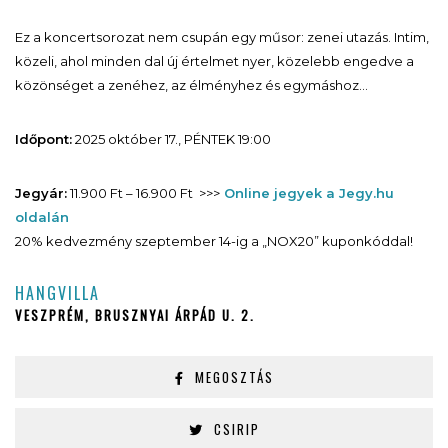
Ez a koncertsorozat nem csupán egy műsor: zenei utazás. Intim,
közeli, ahol minden dal új értelmet nyer, közelebb engedve a
közönséget a zenéhez, az élményhez és egymáshoz…
Időpont:
2025 október 17., PÉNTEK 19:00
Jegyár:
11.900 Ft – 16.900 Ft >>>
Online jegyek a Jegy.hu
oldalán
20% kedvezmény szeptember 14-ig a „NOX20” kuponkóddal!
HANGVILLA
VESZPRÉM, BRUSZNYAI ÁRPÁD U. 2.
MEGOSZTÁS
CSIRIP