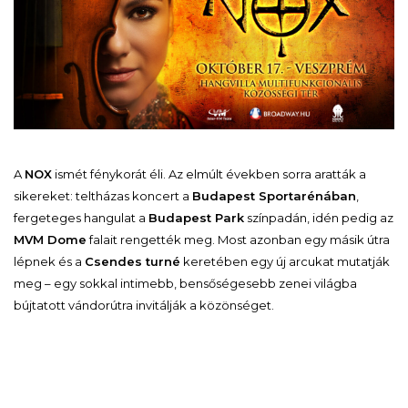
A
NOX
ismét fénykorát éli. Az elmúlt években sorra aratták a
sikereket: teltházas koncert a
Budapest Sportarénában
,
fergeteges hangulat a
Budapest Park
színpadán, idén pedig az
MVM Dome
falait rengették meg. Most azonban egy másik útra
lépnek és a
Csendes turné
keretében egy új arcukat mutatják
meg – egy sokkal intimebb, bensőségesebb zenei világba
bújtatott vándorútra invitálják a közönséget.