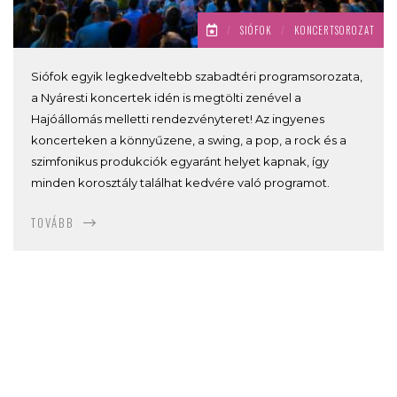
/
SIÓFOK
/
KONCERTSOROZAT
Siófok egyik legkedveltebb szabadtéri programsorozata,
a Nyáresti koncertek idén is megtölti zenével a
Hajóállomás melletti rendezvényteret! Az ingyenes
koncerteken a könnyűzene, a swing, a pop, a rock és a
szimfonikus produkciók egyaránt helyet kapnak, így
minden korosztály találhat kedvére való programot.
TOVÁBB