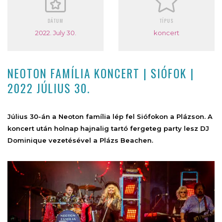
DÁTUM
TÍPUS
2022. July 30.
koncert
NEOTON FAMÍLIA KONCERT | SIÓFOK |
2022 JÚLIUS 30.
Július 30-án a Neoton família lép fel Siófokon a Plázson. A
koncert után holnap hajnalig tartó fergeteg party lesz DJ
Dominique vezetésével a Plázs Beachen.