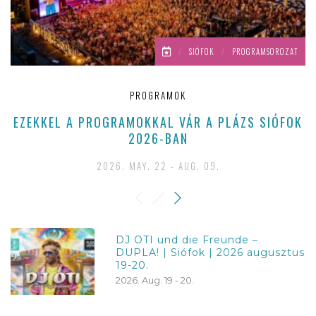
/
SIÓFOK
/
PROGRAMSOROZAT
PROGRAMOK
EZEKKEL A PROGRAMOKKAL VÁR A PLÁZS SIÓFOK
H
2026-BAN
2026. MAY. 22 - AUG. 09.
DJ OTI und die Freunde –
DUPLA! | Siófok | 2026 augusztus
19-20.
2026. Aug. 19 - 20.