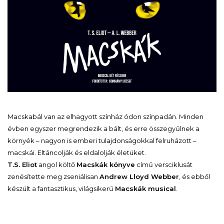
Macskabál van az elhagyott színház ódon színpadán. Minden
évben egyszer megrendezik a bált, és erre összegyűlnek a
környék – nagyon is emberi tulajdonságokkal felruházott –
macskái. Eltáncolják és eldalolják életüket.
T.S. Eliot
angol költő
Macskák könyve
című versciklusát
zenésítette meg zseniálisan
Andrew Lloyd Webber
, és ebből
készült a fantasztikus, világsikerű
Macskák musical
.