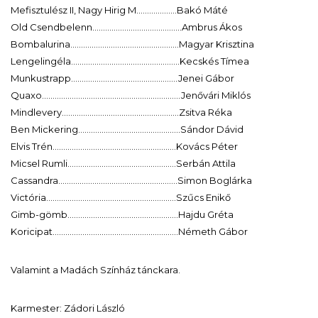
Mefisztulész II, Nagy Hirig M……………….Bakó Máté
Old Csendbelenn……………………………………Ambrus Ákos
Bombalurina……………………………………………Magyar Krisztina
Lengelingéla……………………………………………Kecskés Tímea
Munkustrapp…………………………………………..Jenei Gábor
Quaxo………………………………………………………..Jenővári Miklós
Mindlevery……………………………………………….Zsitva Réka
Ben Mickering…………………………………………Sándor Dávid
Elvis Trén………………………………………………….Kovács Péter
Micsel Rumli……………………………………………Serbán Attila
Cassandra………………………………………………..Simon Boglárka
Victória…………………………………………………….Szűcs Enikő
Gimb-gömb…………………………………………….Hajdu Gréta
Koricipat…………………………………………………..Németh Gábor
Valamint a Madách Színház tánckara.
Karmester: Zádori László