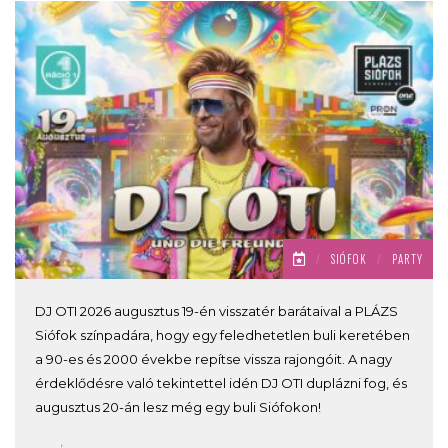
/
SIÓFOK
/
PARTY
DJ OTI 2026 augusztus 19-én visszatér barátaival a PLÁZS
Siófok színpadára, hogy egy feledhetetlen buli keretében
a 90-es és 2000 évekbe repítse vissza rajongóit. A nagy
érdeklődésre való tekintettel idén DJ OTI duplázni fog, és
augusztus 20-án lesz még egy buli Siófokon!