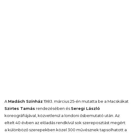
A
Madách Színház
1983. március 25-én mutatta be a Macskákat
Szirtes Tamás
rendezésében és
Seregi László
koreográfiájával, közvetlenül a londoni ősbemutató után. Az
eltelt 40 évben az előadás rendkívül sok szereposztást megért:
a különböző szerepekben közel 300 művésznek tapsolhatott a