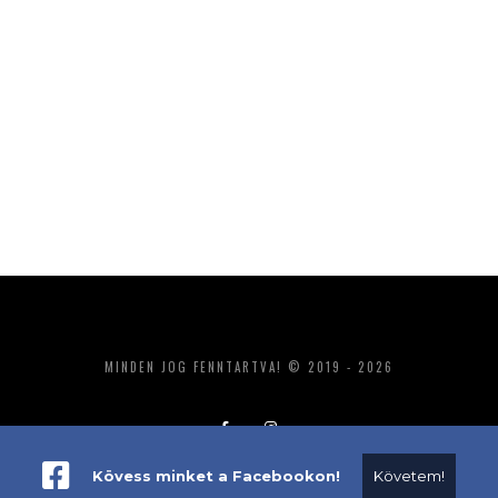
MINDEN JOG FENNTARTVA! © 2019 - 2026
Kövess minket a Facebookon!
Követem!
ADATKEZELÉS
IMPRESSZUM
MÉDIAAJÁNLAT