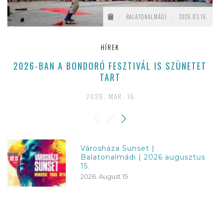
/
BALATONALMÁDI
/
2026.03.16.
HÍREK
2026-BAN A BONDORÓ FESZTIVÁL IS SZÜNETET
TART
2026. MAR. 16
Városháza Sunset |
Balatonalmádi | 2026 augusztus
15.
2026. August 15.