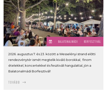
/
BALATONALMÁDI
/
BORFESZTIVÁL
2026. augusztus 7. és 23. között a Wesselényi strand előtti
rendezvénytér ismét megtelik kiváló borokkal, finom
ételekkel, koncertekkel és fesztiváli hangulattal, jön a
Balatonalmádi Borfesztivál!
TOVÁBB