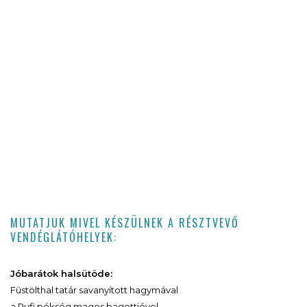
MUTATJUK MIVEL KÉSZÜLNEK A RÉSZTVEVŐ
VENDÉGLÁTÓHELYEK:
Jóbarátok halsütöde:
Füstölthal tatár savanyított hagymával
a Pufi pékség magos bagettjével