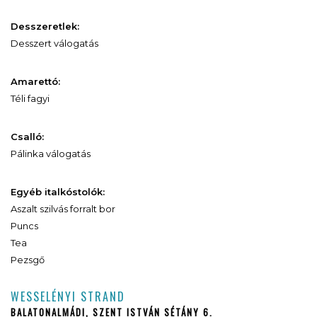
Desszeretlek:
Desszert válogatás
Amarettó:
Téli fagyi
Csalló:
Pálinka válogatás
Egyéb italkóstolók:
Aszalt szilvás forralt bor
Puncs
Tea
Pezsgő
WESSELÉNYI STRAND
BALATONALMÁDI, SZENT ISTVÁN SÉTÁNY 6.