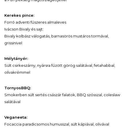
Kerekes pince:
Forró adventi fűszeres almaleves
Ivácson Bivaly és sajt:
Bivaly kolbász válogatás, barnasörös mustáros tormával,
grissinivel
Mélytányér:
Sült csirkeszárny, nyársra fűzött görög salátával, fetahabbal,
olívakrémmel
TornyosBBQ:
Smokerben sült sertés császár falatok, BBQ szósszal, coleslaw
salátával
Veganeeta:
Focaccia paradicsomos humusszal, sült kápiával, olivával