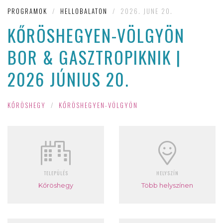
PROGRAMOK
/
HELLOBALATON
/
2026. JUNE 20.
KŐRÖSHEGYEN-VÖLGYÖN
BOR & GASZTROPIKNIK |
2026 JÚNIUS 20.
KŐRÖSHEGY
/
KŐRÖSHEGYEN-VÖLGYÖN
TELEPÜLÉS
HELYSZÍN
Kőröshegy
Több helyszínen