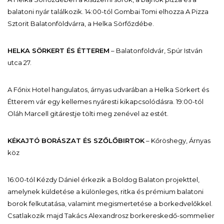
balatoni nyár találkozik. 14:00-tól Gombai Tomi elhozza A Pizza
Sztorit Balatonföldvárra, a Helka Sörfőzdébe.
HELKA SÖRKERT ÉS ÉTTEREM
– Balatonföldvár, Spúr István
utca 27.
A Főnix Hotel hangulatos, árnyas udvarában a Helka Sörkert és
Étterem vár egy kellemes nyáresti kikapcsolódásra. 19:00-tól
Oláh Marcell gitárestje tölti meg zenével az estét.
KÉKAJTÓ BORÁSZAT ÉS SZŐLŐBIRTOK
– Kőröshegy, Árnyas
köz
16:00-tól Kézdy Dániel érkezik a Boldog Balaton projekttel,
amelynek küldetése a különleges, ritka és prémium balatoni
borok felkutatása, valamint megismertetése a borkedvelőkkel.
Csatlakozik majd Takács Alexandrosz borkereskedő-sommelier