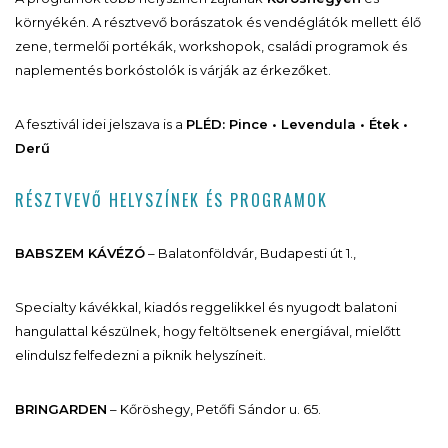
környékén. A résztvevő borászatok és vendéglátók mellett élő
zene, termelői portékák, workshopok, családi programok és
naplementés borkóstolók is várják az érkezőket.
A fesztivál idei jelszava is a
PLÉD: Pince • Levendula • Étek •
Derű
RÉSZTVEVŐ HELYSZÍNEK ÉS PROGRAMOK
BABSZEM KÁVÉZÓ
– Balatonföldvár, Budapesti út 1.,
Specialty kávékkal, kiadós reggelikkel és nyugodt balatoni
hangulattal készülnek, hogy feltöltsenek energiával, mielőtt
elindulsz felfedezni a piknik helyszíneit.
BRINGARDEN
– Kőröshegy, Petőfi Sándor u. 65.