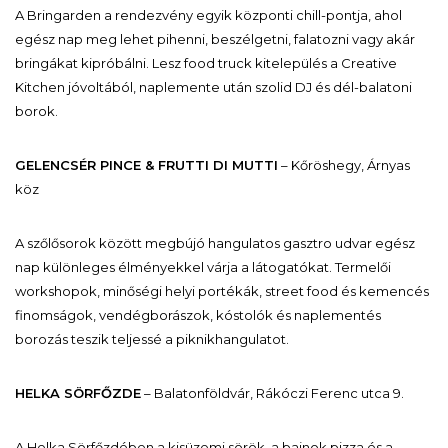
A Bringarden a rendezvény egyik központi chill-pontja, ahol
egész nap meg lehet pihenni, beszélgetni, falatozni vagy akár
bringákat kipróbálni. Lesz food truck kitelepülés a Creative
Kitchen jóvoltából, naplemente után szolid DJ és dél-balatoni
borok.
GELENCSÉR PINCE & FRUTTI DI MUTTI
– Kőröshegy, Árnyas
köz
A szőlősorok között megbújó hangulatos gasztro udvar egész
nap különleges élményekkel várja a látogatókat. Termelői
workshopok, minőségi helyi portékák, street food és kemencés
finomságok, vendégborászok, kóstolók és naplementés
borozás teszik teljessé a piknikhangulatot.
HELKA SÖRFŐZDE
– Balatonföldvár, Rákóczi Ferenc utca 9.
A Helka Sörfőzdében a kisüzemi sörök, a bajnok pizza és a