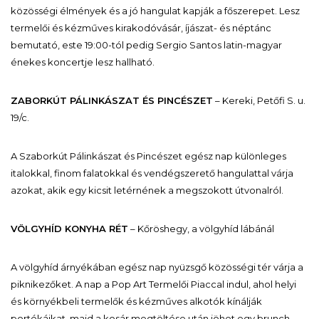
közösségi élmények és a jó hangulat kapják a főszerepet. Lesz
termelői és kézműves kirakodóvásár, íjászat- és néptánc
bemutató, este 19:00-tól pedig Sergio Santos latin-magyar
énekes koncertje lesz hallható.
ZABORKÚT PÁLINKÁSZAT ÉS PINCÉSZET
– Kereki, Petőfi S. u.
19/c.
A Szaborkút Pálinkászat és Pincészet egész nap különleges
italokkal, finom falatokkal és vendégszerető hangulattal várja
azokat, akik egy kicsit letérnének a megszokott útvonalról.
VÖLGYHÍD KONYHA RÉT
– Kőröshegy, a völgyhíd lábánál
A völgyhíd árnyékában egész nap nyüzsgő közösségi tér várja a
piknikezőket. A nap a Pop Art Termelői Piaccal indul, ahol helyi
és környékbeli termelők és kézműves alkotók kínálják
portékáikat, majd a kosár megtöltése után jöhet egy brunch,