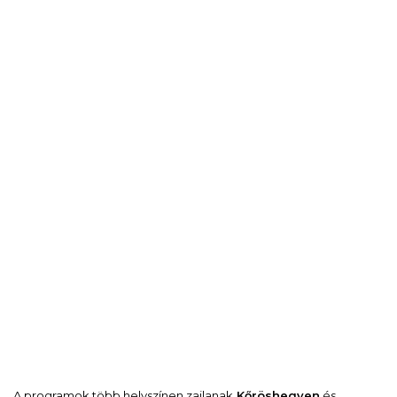
A programok több helyszínen zajlanak
Kőröshegyen
és