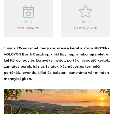
DÁTUM
TÍPUS
2026. June 20.
gasztro piknik
Június 20-án ismét megrendezésre kerül a KőrösHEGYEN-
VÖLGYÖN Bor & Gasztropiknik! Egy nap, amikor újra életre
kel Kőröshegy és környéke: nyitott porták, hívogató kertek,
zamatos borok, házias falatok, kézműves és termelői
portékák, levendulaillat és balatoni panoráma vár minden
mennyiségben.