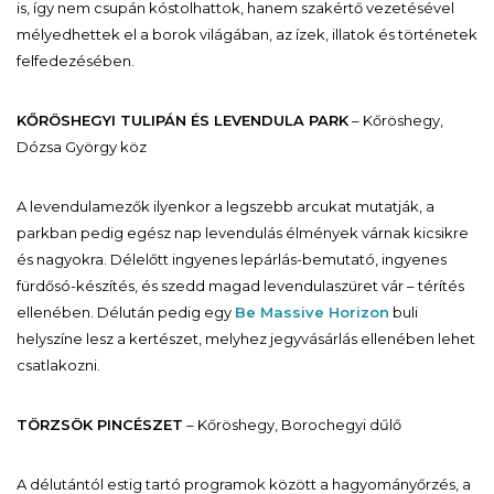
is, így nem csupán kóstolhattok, hanem szakértő vezetésével
mélyedhettek el a borok világában, az ízek, illatok és történetek
felfedezésében.
KŐRÖSHEGYI TULIPÁN ÉS LEVENDULA PARK
– Kőröshegy,
Dózsa György köz
A levendulamezők ilyenkor a legszebb arcukat mutatják, a
parkban pedig egész nap levendulás élmények várnak kicsikre
és nagyokra. Délelőtt ingyenes lepárlás-bemutató, ingyenes
fürdősó-készítés, és szedd magad levendulaszüret vár – térítés
ellenében. Délután pedig egy
Be Massive Horizon
buli
helyszíne lesz a kertészet, melyhez jegyvásárlás ellenében lehet
csatlakozni.
TÖRZSÖK PINCÉSZET
– Kőröshegy, Borochegyi dűlő
A délutántól estig tartó programok között a hagyományőrzés, a