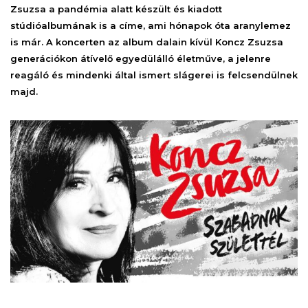
Zsuzsa a pandémia alatt készült és kiadott
stúdióalbumának is a címe, ami hónapok óta aranylemez
is már. A koncerten az album dalain kívül Koncz Zsuzsa
generációkon átívelő egyedülálló életműve, a jelenre
reagáló és mindenki által ismert slágerei is felcsendülnek
majd.