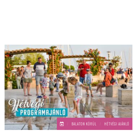
/
BALATON KÖRÜL
/
HÉTVÉGI AJÁNLÓ