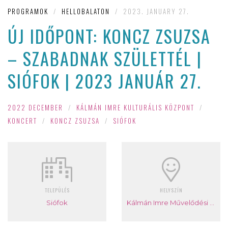
PROGRAMOK
/
HELLOBALATON
/
2023. JANUARY 27.
ÚJ IDŐPONT: KONCZ ZSUZSA
– SZABADNAK SZÜLETTÉL |
SIÓFOK | 2023 JANUÁR 27.
2022 DECEMBER
/
KÁLMÁN IMRE KULTURÁLIS KÖZPONT
/
KONCERT
/
KONCZ ZSUZSA
/
SIÓFOK
TELEPÜLÉS
HELYSZÍN
Siófok
Kálmán Imre Művelődési Központ