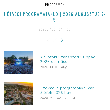
PROGRAMOK
HÉTVÉGI PROGRAMAJÁNLÓ | 2026 AUGUSZTUS 7-
E
9.
2026. AUG. 07 - 09.
A Siófoki Szabadtéri Színpad
2026-os műsora
2026. Jul. 01 - Aug. 15.
Ezekkel a programokkal vár
Siófok 2026-ban
2026. Mar. 02 - Dec. 31.