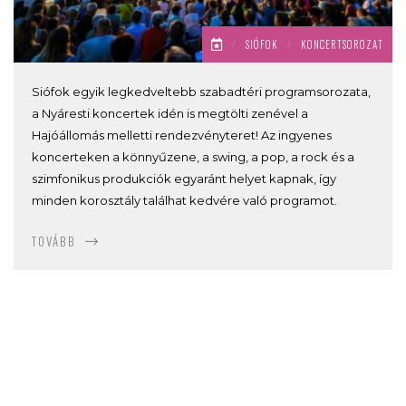
/
SIÓFOK
/
KONCERTSOROZAT
Siófok egyik legkedveltebb szabadtéri programsorozata,
a Nyáresti koncertek idén is megtölti zenével a
Hajóállomás melletti rendezvényteret! Az ingyenes
koncerteken a könnyűzene, a swing, a pop, a rock és a
szimfonikus produkciók egyaránt helyet kapnak, így
minden korosztály találhat kedvére való programot.
TOVÁBB