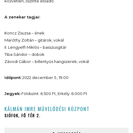
közvetlen, őszinte előadó.
A zenekar tagjai:
Koncz Zsuzsa – ének
Maróthy Zoltán – gitárok, vokál
II. Lengyelfi Miklós – basszusgitár
Tiba Sándor – dobok
Závodi Gábor – billentyűs hangszerek, vokál
Időpont:
2022 december 5., 19:00
Jegyek:
Földszint: 6.500 Ft, Erkély: 6.000 Ft
KÁLMÁN IMRE MŰVELŐDÉSI KÖZPONT
SIÓFOK, FŐ TÉR 2.