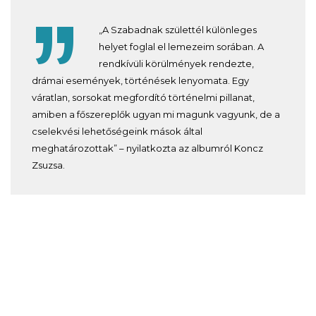
„A Szabadnak születtél különleges
helyet foglal el lemezeim sorában. A
rendkívüli körülmények rendezte,
drámai események, történések lenyomata. Egy
váratlan, sorsokat megfordító történelmi pillanat,
amiben a főszereplők ugyan mi magunk vagyunk, de a
cselekvési lehetőségeink mások által
meghatározottak” – nyilatkozta az albumról Koncz
Zsuzsa.