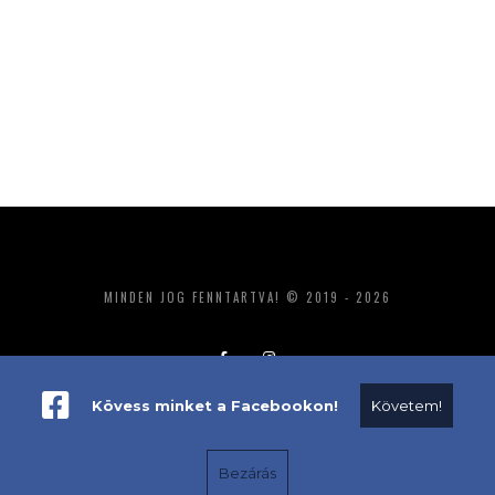
MINDEN JOG FENNTARTVA! © 2019 - 2026
Kövess minket a Facebookon!
Követem!
ADATKEZELÉS
IMPRESSZUM
MÉDIAAJÁNLAT
Bezárás