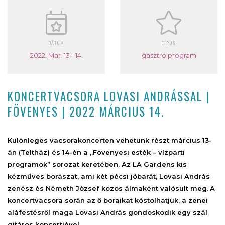
DÁTUM
TÍPUS
2022. Mar. 13 - 14.
gasztro program
KONCERTVACSORA LOVASI ANDRÁSSAL |
FÖVENYES | 2022 MÁRCIUS 14.
Különleges vacsorakoncerten vehetünk részt március 13-
án (Teltház) és 14-én a „Fövenyesi esték – vízparti
programok” sorozat keretében. Az LA Gardens kis
kézműves borászat, ami két pécsi jóbarát, Lovasi András
zenész és Németh József közös álmaként valósult meg
.
A
koncertvacsora során az ő boraikat kóstolhatjuk, a zenei
aláfestésről maga Lovasi András gondoskodik egy szál
gitáros koncertjével.