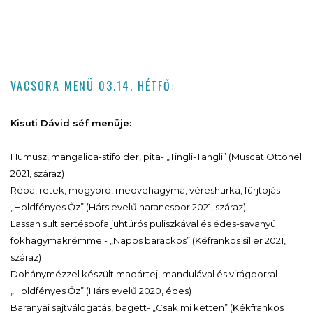
VACSORA MENÜ 03.14. HÉTFŐ:
Kisuti Dávid séf menüje:
Humusz, mangalica-stifolder, pita- „Tingli-Tangli” (Muscat Ottonel
2021, száraz)
Répa, retek, mogyoró, medvehagyma, véreshurka, fürjtojás-
„Holdfényes Őz” (Hárslevelű narancsbor 2021, száraz)
Lassan sült sertéspofa juhtúrós puliszkával és édes-savanyú
fokhagymakrémmel- „Napos barackos” (Kéfrankos siller 2021,
száraz)
Dohánymézzel készült madártej, mandulával és virágporral –
„Holdfényes Őz” (Hárslevelű 2020, édes)
Baranyai sajtválogatás, bagett- „Csak mi ketten” (Kékfrankos