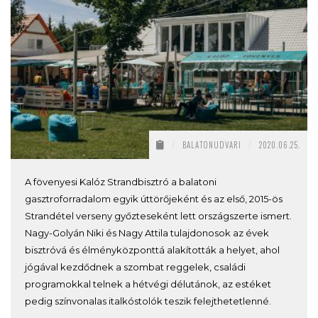
/
BALATONUDVARI
/
2020.06.25.
A fövenyesi Kalóz Strandbisztró a balatoni
gasztroforradalom egyik úttörőjeként és az első, 2015-ös
Strandétel verseny győzteseként lett országszerte ismert.
Nagy-Golyán Niki és Nagy Attila tulajdonosok az évek
bisztróvá és élményközponttá alakították a helyet, ahol
jógával kezdődnek a szombat reggelek, családi
programokkal telnek a hétvégi délutánok, az estéket
pedig színvonalas italkóstolók teszik felejthetetlenné.