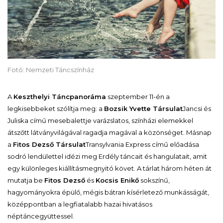
Fotó: Nemzeti Táncszínház
A
Keszthelyi Táncpanoráma
szeptember 11-én a
legkisebbeket szólítja meg: a
Bozsik Yvette Társulat
Jancsi és
Juliska
című mesebalettje varázslatos, színházi elemekkel
átszőtt látványvilágával ragadja magával a közönséget. Másnap
a
Fitos Dezső Társulat
Transylvania Express
című előadása
sodró lendülettel idézi meg Erdély táncait és hangulatait, amit
egy különleges kiállításmegnyitó követ. A tárlat három héten át
mutatja be
Fitos Dezső
és
Kocsis Enikő
sokszínű,
hagyományokra épülő, mégis bátran kísérletező munkásságát,
középpontban a legfiatalabb hazai hivatásos
néptáncegyüttessel.