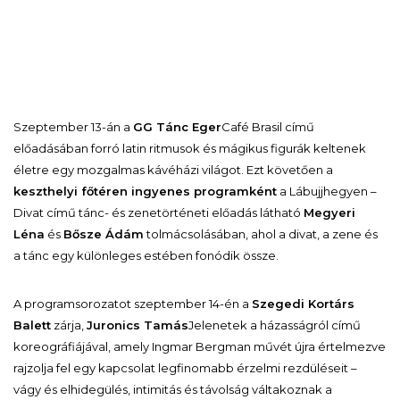
Szeptember 13-án a
GG Tánc Eger
Café Brasil
című
előadásában forró latin ritmusok és mágikus figurák keltenek
életre egy mozgalmas kávéházi világot. Ezt követően a
keszthelyi főtéren ingyenes programként
a
Lábujjhegyen –
Divat
című tánc- és zenetörténeti előadás látható
Megyeri
Léna
és
Bősze Ádám
tolmácsolásában, ahol a divat, a zene és
a tánc egy különleges estében fonódik össze.
A programsorozatot szeptember 14-én a
Szegedi Kortárs
Balett
zárja,
Juronics Tamás
Jelenetek a házasságról
című
koreográfiájával, amely Ingmar Bergman művét újra értelmezve
rajzolja fel egy kapcsolat legfinomabb érzelmi rezdüléseit –
vágy és elhidegülés, intimitás és távolság váltakoznak a