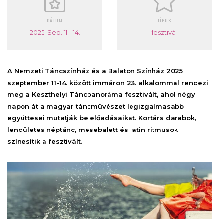
DÁTUM
TÍPUS
2025. Sep. 11 - 14.
fesztivál
A Nemzeti Táncszínház és a Balaton Színház 2025
szeptember 11-14. között immáron 23. alkalommal rendezi
meg a Keszthelyi Táncpanoráma fesztivált, ahol négy
napon át a magyar táncművészet legizgalmasabb
együttesei mutatják be előadásaikat. Kortárs darabok,
lendületes néptánc, mesebalett és latin ritmusok
színesítik a fesztivált.