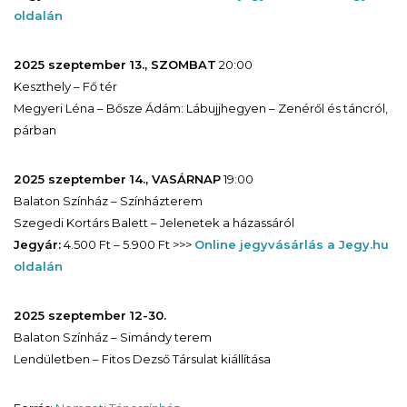
oldalán
2025 szeptember 13., SZOMBAT
20:00
Keszthely – Fő tér
Megyeri Léna – Bősze Ádám: Lábujjhegyen – Zenéről és táncról,
párban
2025 szeptember 14., VASÁRNAP
19:00
Balaton Színház – Színházterem
Szegedi Kortárs Balett – Jelenetek a házassáról
Jegyár:
4.500 Ft – 5.900 Ft >>>
Online jegyvásárlás a Jegy.hu
oldalán
2025 szeptember 12-30.
Balaton Színház – Simándy terem
Lendületben – Fitos Dezső Társulat kiállítása