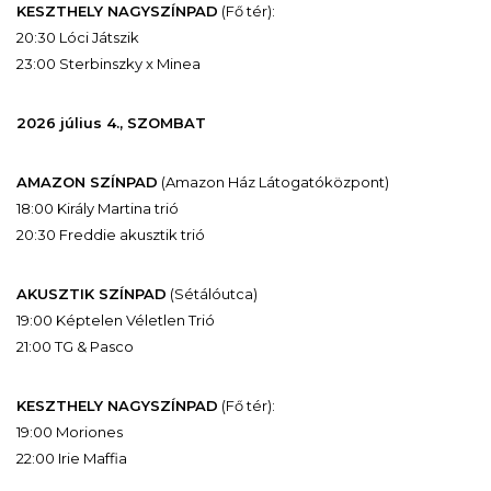
KESZTHELY NAGYSZÍNPAD
(Fő tér):
20:30 Lóci Játszik
23:00 Sterbinszky x Minea
2026 július 4., SZOMBAT
AMAZON SZÍNPAD
(Amazon Ház Látogatóközpont)
18:00 Király Martina trió
20:30 Freddie akusztik trió
AKUSZTIK SZÍNPAD
(Sétálóutca)
19:00 Képtelen Véletlen Trió
21:00 TG & Pasco
KESZTHELY NAGYSZÍNPAD
(Fő tér):
19:00 Moriones
22:00 Irie Maffia