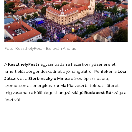
Fotó: KeszthelyFest – Belovári András
A
KeszthelyFest
nagyszínpadán a hazai könnyűzenei élet
ismert előadói gondoskodnak a jó hangulatról. Pénteken a
Lóci
Játszik
és a
Sterbinszky x Minea
páros lép színpadra,
szombaton az energikus
Irie Maffia
veszi birtokba a főteret,
míg vasárnap a különleges hangzásvilágú
Budapest Bár
zárja a
fesztivált.