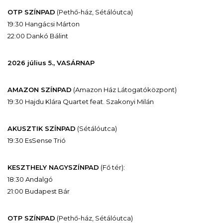
OTP SZÍNPAD
(Pethő-ház, Sétálóutca)
19:30 Hangácsi Márton
22:00 Dankó Bálint
2026 július 5., VASÁRNAP
AMAZON SZÍNPAD
(Amazon Ház Látogatóközpont)
19:30 Hajdu Klára Quartet feat. Szakonyi Milán
AKUSZTIK SZÍNPAD
(Sétálóutca)
19:30 EsSense Trió
KESZTHELY NAGYSZÍNPAD
(Fő tér):
18:30 Andalgó
21:00 Budapest Bár
OTP SZÍNPAD
(Pethő-ház, Sétálóutca)