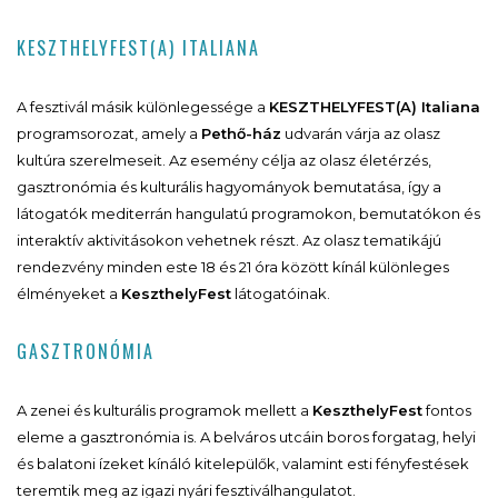
KESZTHELYFEST(A) ITALIANA
A fesztivál másik különlegessége a
KESZTHELYFEST(A) Italiana
programsorozat, amely a
Pethő-ház
udvarán várja az olasz
kultúra szerelmeseit. Az esemény célja az olasz életérzés,
gasztronómia és kulturális hagyományok bemutatása, így a
látogatók mediterrán hangulatú programokon, bemutatókon és
interaktív aktivitásokon vehetnek részt. Az olasz tematikájú
rendezvény minden este 18 és 21 óra között kínál különleges
élményeket a
KeszthelyFest
látogatóinak.
GASZTRONÓMIA
A zenei és kulturális programok mellett a
KeszthelyFest
fontos
eleme a gasztronómia is. A belváros utcáin boros forgatag, helyi
és balatoni ízeket kínáló kitelepülők, valamint esti fényfestések
teremtik meg az igazi nyári fesztiválhangulatot.