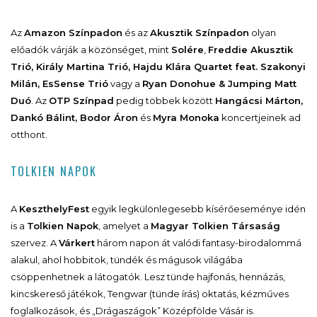
Az
Amazon Színpadon
és az
Akusztik Színpadon
olyan
előadók várják a közönséget, mint
Solére
,
Freddie Akusztik
Trió, Király Martina Trió, Hajdu Klára Quartet feat. Szakonyi
Milán, EsSense Trió
vagy a
Ryan Donohue & Jumping Matt
Duó
. Az
OTP Színpad
pedig többek között
Hangácsi Márton,
Dankó Bálint, Bodor Áron
és
Myra Monoka
koncertjeinek ad
otthont.
TOLKIEN NAPOK
A
KeszthelyFest
egyik legkülönlegesebb kísérőeseménye idén
is a
Tolkien Napok
, amelyet a
Magyar Tolkien Társaság
szervez. A
Várkert
három napon át valódi fantasy-birodalommá
alakul, ahol hobbitok, tündék és mágusok világába
csöppenhetnek a látogatók. Lesz tünde hajfonás, hennázás,
kincskereső játékok, Tengwar (tünde írás) oktatás, kézműves
foglalkozások, és „Drágaszágok” Középfölde Vásár is.