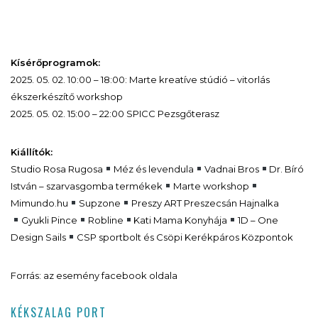
Kísérőprogramok:
2025. 05. 02. 10:00 – 18:00: Marte kreatíve stúdió – vitorlás
ékszerkészítő workshop
2025. 05. 02. 15:00 – 22:00 SPICC Pezsgőterasz
Kiállítók:
Studio Rosa Rugosa
Méz és levendula
Vadnai Bros
Dr. Bíró
István – szarvasgomba termékek
Marte workshop
Mimundo.hu
Supzone
Preszy ART Preszecsán Hajnalka
Gyukli Pince
Robline
Kati Mama Konyhája
1D – One
Design Sails
CSP sportbolt és Csöpi Kerékpáros Központok
Forrás: az esemény facebook oldala
KÉKSZALAG PORT