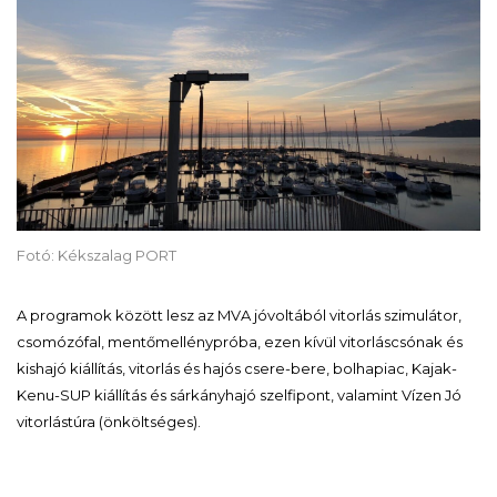
Fotó: Kékszalag PORT
A programok között lesz az MVA jóvoltából vitorlás szimulátor,
csomózófal, mentőmellénypróba, ezen kívül vitorláscsónak és
kishajó kiállítás, vitorlás és hajós csere-bere, bolhapiac, Kajak-
Kenu-SUP kiállítás és sárkányhajó szelfipont, valamint Vízen Jó
vitorlástúra (önköltséges).