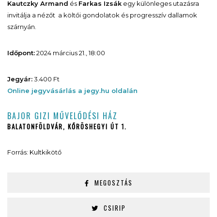
Kautczky Armand
és
Farkas Izsák
egy különleges utazásra
invitálja a nézőt a költői gondolatok és progresszív dallamok
szárnyán.
Időpont:
2024 március 21., 18:00
Jegyár:
3.400 Ft
Online jegyvásárlás a jegy.hu oldalán
BAJOR GIZI MŰVELŐDÉSI HÁZ
BALATONFÖLDVÁR, KŐRÖSHEGYI ÚT 1.
Forrás: Kultkikötő
MEGOSZTÁS
CSIRIP