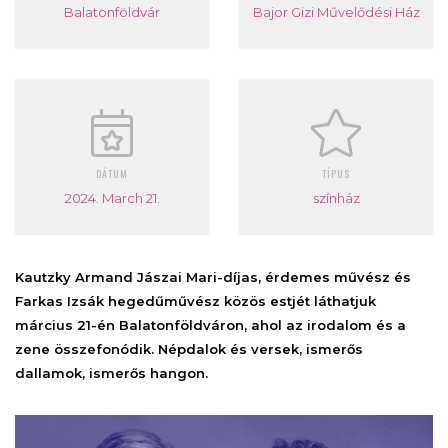
Balatonföldvár
Bajor Gizi Művelődési Ház
DÁTUM
TÍPUS
2024. March 21.
színház
Kautzky Armand Jászai Mari-díjas, érdemes művész és
Farkas Izsák hegedűművész közös estjét láthatjuk
március 21-én Balatonföldváron, ahol az irodalom és a
zene összefonódik. Népdalok és versek, ismerős
dallamok, ismerős hangon.