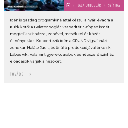
/
BALATONBOGLÁR
/
SZÍNHÁZ
Idén is gazdag programkínálattal készül a nyári évadra a
Kultkikötő! A Balatonboglár Szabadtéri Színpad ismét
megtelik színházzal, zenével, mesékkel és közös
élményekkel. Koncertezik idén a GRUND vígszínházi
zenekar, Halász Judit, és önálló produkciójával érkezik
Lábas Viki, valamint gyerekdarabok és népszerű színházi
előadások várják a nézőket.
TOVÁBB