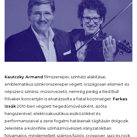
Kautczky Armand
filmszerepei, színházi alakításai,
emblematikus szinkronszerepei végett országosan elismert és
népszerű színész, műsorvezető, nemrég pedig a Red Bull
Pilvaker koncertjén is elvatázsolta a fiatal közönséget.
Farkas
Izsák
2010-ben végzett hegedűművészként, azóta
hangszerével, elektroakusztikus eszközökkel és
performanszaival a zene fogalmi határainak tágításán dolgozik.
Jelenléte a különféle színházművészeti irányzatokban
folyamatos, mindemellett számos fúziós, crossover, jazz és rock