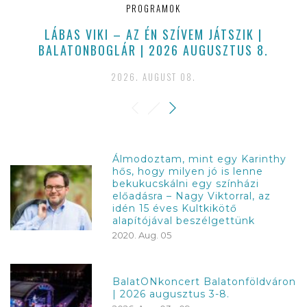
PROGRAMOK
LÁBAS VIKI – AZ ÉN SZÍVEM JÁTSZIK |
BALATONBOGLÁR | 2026 AUGUSZTUS 8.
2026. AUGUST 08.
Álmodoztam, mint egy Karinthy
hős, hogy milyen jó is lenne
bekukucskálni egy színházi
előadásra – Nagy Viktorral, az
idén 15 éves Kultkikötő
alapítójával beszélgettünk
2020. Aug. 05
BalatONkoncert Balatonföldváron
| 2026 augusztus 3-8.