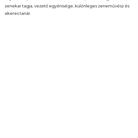
zenekar tagja, vezető egyénisége, különleges zeneművész és
sikeres tanár.