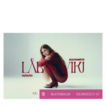
/
BALATONBOGLÁR
/
ÖSSZMŰVÉSZETI EST