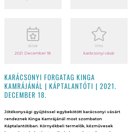
DÁTUM
TÍPUS
2021. December 18.
karácsonyi vásár
KARÁCSONYI FORGATAG KINGA
KAMRÁJÁNÁL | KÁPTALANTÓTI | 2021.
DECEMBER 18.
Jótékonysági gyűjtéssel egybekötött karácsonyi vásárt
rendeznek Kinga Kamrájánál most szombaton
Káptalantótiban. Környékbeli termelők, kézművesek