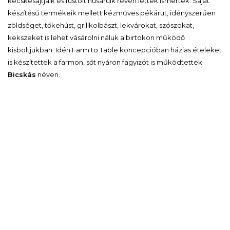
kecskesajtjaik és füstölt húsáruik révén lettek ismertek. Saját
készítésű termékeik mellett kézműves pékárut, idényszerűen
zöldséget, tőkehúst, grillkolbászt, lekvárokat, szószokat,
kekszeket is lehet vásárolni náluk a birtokon működő
kisboltjukban. Idén
Farm to Table
koncepcióban házias ételeket
is készítettek a farmon, sőt nyáron fagyizót is működtettek
Bicskás
néven.