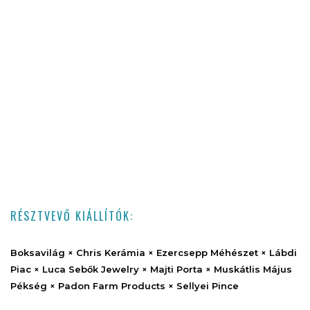
RÉSZTVEVŐ KIÁLLÍTÓK:
Boksavilág × Chris Kerámia × Ezercsepp Méhészet × Lábdi
Piac × Luca Sebők Jewelry × Majti Porta × Muskátlis Május
Pékség × Padon Farm Products × Sellyei Pince