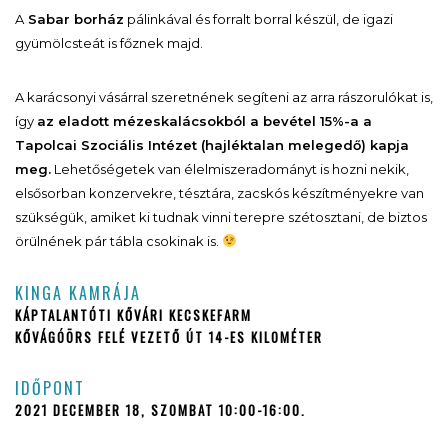
A
Sabar borház
pálinkával és forralt borral készül, de igazi
gyümölcsteát is főznek majd.
A karácsonyi vásárral szeretnének segíteni az arra rászorulókat is,
így
az eladott mézeskalácsokból a bevétel 15%-a a
Tapolcai Szociális Intézet (hajléktalan melegedő) kapja
meg.
Lehetőségetek van élelmiszeradományt is hozni nekik,
elsősorban konzervekre, tésztára, zacskós készítményekre van
szükségük, amiket ki tudnak vinni terepre szétosztani, de biztos
örülnének pár tábla csokinak is.
KINGA KAMRÁJA
KÁPTALANTÓTI KŐVÁRI KECSKEFARM
KŐVÁGÓÖRS FELÉ VEZETŐ ÚT 14-ES KILOMÉTER
IDŐPONT
2021 DECEMBER 18, SZOMBAT 10:00-16:00.