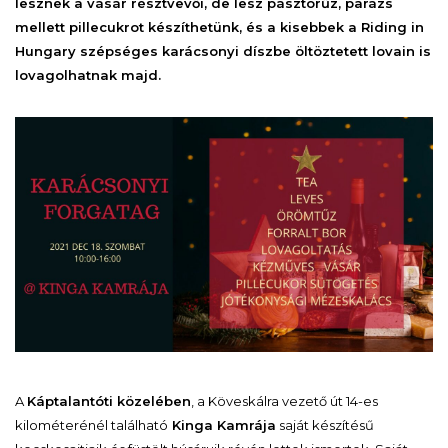
lesznek a vásár résztvevői, de lesz pásztorűz, parázs
mellett pillecukrot készíthetünk, és a kisebbek a Riding in
Hungary szépséges karácsonyi díszbe öltöztetett lovain is
lovagolhatnak majd.
A
Káptalantóti közelében
, a Köveskálra vezető út 14-es
kilométerénél található
Kinga Kamrája
saját készítésű