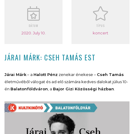
DÁTUM
TÍPUS
2020. July 10.
koncert
JÁRAI MÁRK: CSEH TAMÁS EST
Járai Márk
– a
Halott Pénz
zenekar énekese –
Cseh Tamás
életművéből válogat és ad elő számára kedves dalokat július 10-
én
Balatonföldváron
, a
Bajor Gizi Közösségi házban
.