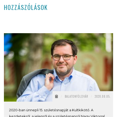
HOZZÁSZÓLÁSOK
/
BALATONFÖLDVÁR
/
2020.08.05.
2020-ban ünnepli 15. születésnapját a Kultkikötő. A
kezdetekről, a jelenről és a születésnapról Nagy Viktorral,