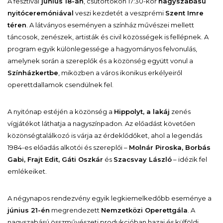
A fesztivál
június 18-án
, csütörtökön 17:30-kor
nagyszabású
nyitóceremóniával
veszi kezdetét a veszprémi
Szent Imre
téren
. A látványos eseményen a színház művészei mellett
táncosok, zenészek, artisták és civil közösségek is fellépnek. A
program egyik különlegessége a hagyományos felvonulás,
amelynek során a szereplők és a közönség együtt vonul a
Színházkertbe
, miközben a város ikonikus erkélyeiről
operettdallamok csendülnek fel.
A nyitónap estéjén a közönség a
Hippolyt, a lakáj
zenés
vígjátékot láthatja a nagyszínpadon. Az előadást követően
közönségtalálkozó is várja az érdeklődőket, ahol a legendás
1984-es előadás alkotói és szereplői –
Molnár Piroska, Borbás
Gabi, Frajt Edit, Gáti Oszkár
és
Szacsvay László
– idézik fel
emlékeiket.
A négynapos rendezvény egyik legkiemelkedőbb eseménye a
június 21-én
megrendezett
Nemzetközi Operettgála
. A
nagyszabású összművészeti produkcióban hazai és külföldi