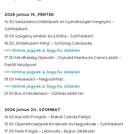
2026 június 19., PÉNTEK
14:30 Varázslatos Vidámpark és Gyereksziget megnyitó –
Színházkert
15:00 Szegény ember és a Róka – Színházkert
16:30 „Emlékszem Még” – Schönig Cukrászda
>>>
Online jegyek a Jegy.hu oldalán
17:30 Mindhalálig Operett – Oszvald Marika és Csere László –
Petőfi Nézőpont
>>>
Online jegyek a Jegy.hu oldalán
19:00 Meseautó – Nagyszínház
>>>
Online jegyek a Jegy.hu oldalán
21:30 Bor A Mindenem – Színház előtti tér
2026 június 20., SZOMBAT
14:00 Kacsóh Pongrác – Kiskút Csárda Parkja
15:30 Operettcseppek Kicsiknek és Nagyoknak – Színházkert
17:30 Pesti Polgár – Latinovits – Bujtor Játékszín