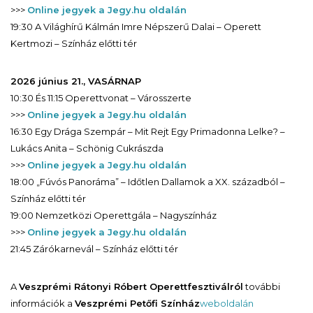
>>>
Online jegyek a Jegy.hu oldalán
19:30 A Világhírű Kálmán Imre Népszerű Dalai – Operett
Kertmozi – Színház előtti tér
2026 június 21., VASÁRNAP
10:30 És 11:15 Operettvonat – Városszerte
>>>
Online jegyek a Jegy.hu oldalán
16:30 Egy Drága Szempár – Mit Rejt Egy Primadonna Lelke? –
Lukács Anita – Schönig Cukrászda
>>>
Online jegyek a Jegy.hu oldalán
18:00 „Fúvós Panoráma” – Időtlen Dallamok a XX. századból –
Színház előtti tér
19:00 Nemzetközi Operettgála – Nagyszínház
>>>
Online jegyek a Jegy.hu oldalán
21:45 Zárókarnevál – Színház előtti tér
A
Veszprémi Rátonyi Róbert Operettfesztiválról
további
információk a
Veszprémi Petőfi Színház
weboldalán