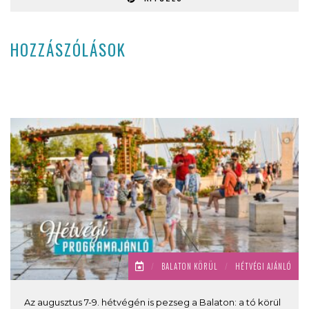
HOZZÁSZÓLÁSOK
/
BALATON KÖRÜL
/
HÉTVÉGI AJÁNLÓ
Az augusztus 7-9. hétvégén is pezseg a Balaton: a tó körül