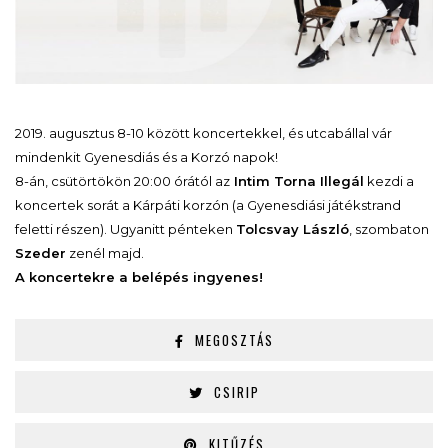
2019. augusztus 8-10 között koncertekkel, és utcabállal vár
mindenkit Gyenesdiás és a Korzó napok!
8-án, csütörtökön 20:00 órától az
Intim Torna Illegál
kezdi a
koncertek sorát a Kárpáti korzón (a Gyenesdiási játékstrand
feletti részen). Ugyanitt pénteken
Tolcsvay László
, szombaton
Szeder
zenél majd.
A koncertekre a belépés ingyenes!
MEGOSZTÁS
CSIRIP
KITŰZÉS