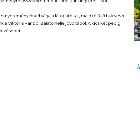
seményre összeállított menüsorral, farsangi étel – bor
s nyereményekkel várja a látogatókat, majd télűző buli veszi
 Viktória Panzió, Balatonlelle jóvoltából. A kicsiket pedig
rvezésében.