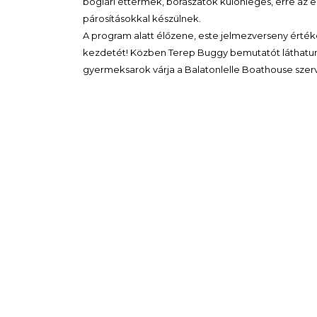
boglári éttermek, borászatok különleges, erre az e
párosításokkal készülnek.
A program alatt élőzene, este jelmezverseny értéke
kezdetét! Közben Terep Buggy bemutatót láthatunk a
gyermeksarok várja a Balatonlelle Boathouse sze