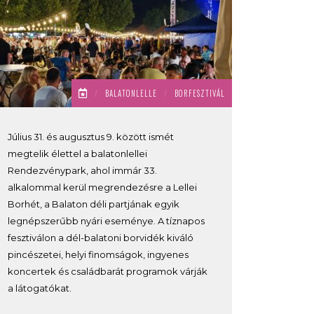
/
BALATONLELLE
/
BORFESZTIVÁL
Július 31. és augusztus 9. között ismét
megtelik élettel a balatonlellei
Rendezvénypark, ahol immár 33.
alkalommal kerül megrendezésre a Lellei
Borhét, a Balaton déli partjának egyik
legnépszerűbb nyári eseménye. A tíznapos
fesztiválon a dél-balatoni borvidék kiváló
pincészetei, helyi finomságok, ingyenes
koncertek és családbarát programok várják
a látogatókat.