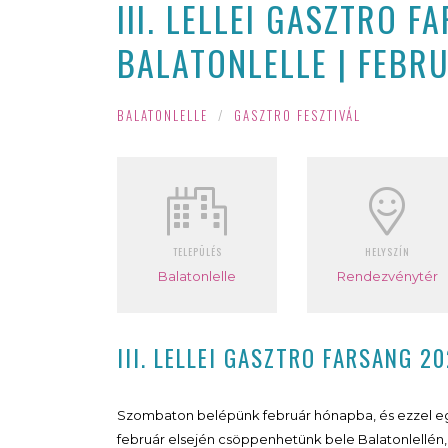
III. LELLEI GASZTRO F
BALATONLELLE | FEBRU
BALATONLELLE
/
GASZTRO FESZTIVÁL
TELEPÜLÉS
HELYSZÍN
Balatonlelle
Rendezvénytér
III. LELLEI GASZTRO FARSANG 2
Szombaton belépünk február hónapba, és ezzel együ
február elsején csöppenhetünk bele Balatonlellén, 