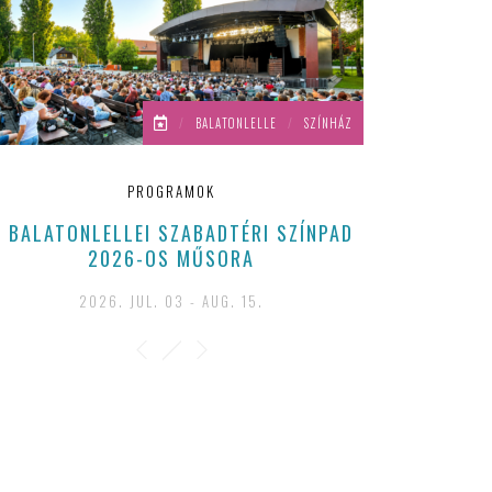
/
BALATONLELLE
/
SZÍNHÁZ
PROGRAMOK
A BALATONLELLEI SZABADTÉRI SZÍNPAD
2026-OS MŰSORA
2026. JUL. 03 - AUG. 15.