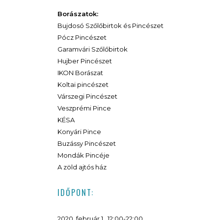
Borászatok:
Bujdosó Szőlőbirtok és Pincészet
Pócz Pincészet
Garamvári Szőlőbirtok
Hujber Pincészet
IKON Borászat
Koltai pincészet
Várszegi Pincészet
Veszprémi Pince
KÉSA
Konyári Pince
Buzássy Pincészet
Mondák Pincéje
A zöld ajtós ház
IDŐPONT:
2020. február 1., 12:00-22:00