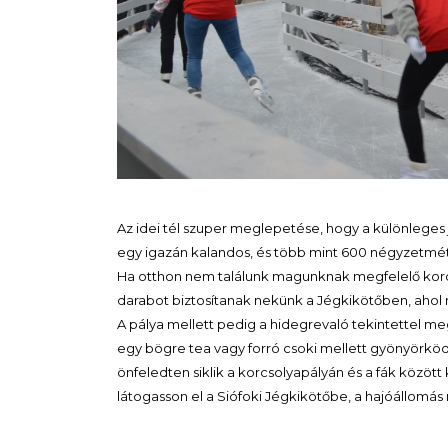
Az idei tél szuper meglepetése, hogy a különleges j
egy igazán kalandos, és több mint 600 négyzetmét
Ha otthon nem találunk magunknak megfelelő korc
darabot biztosítanak nekünk a Jégkikötőben, ahol 
A pálya mellett pedig a hidegrevaló tekintettel meg
egy bögre tea vagy forró csoki mellett gyönyörköd
önfeledten siklik a korcsolyapályán és a fák közöt
látogasson el a Siófoki Jégkikötőbe, a hajóállomás 