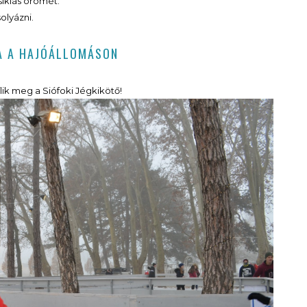
siklás örömét.
lyázni.
YA A HAJÓÁLLOMÁSON
ik meg a Siófoki Jégkikötő!