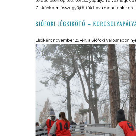
településen épített korcsolyapályán élvezhetjük a 
Cikkünkben összegyűjtöttük hova mehetünk korcso
SIÓFOKI JÉGKIKÖTŐ – KORCSOLYAPÁL
Elsőként november 29-én, a Siófoki Városnapon nyíl