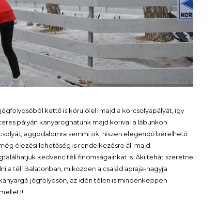
égfolyosóból kettő is körülöleli majd a korcsolyapályát, így
eres pályán kanyaroghatunk majd korival a lábunkon.
solyát, aggodalomra semmi ok, hiszen elegendő bérelhető
még élezési lehetőség is rendelkezésre áll majd.
találhatjuk kedvenc téli finomságainkat is. Aki tehát szeretne
ni a téli Balatonban, miközben a család apraja-nagyja
t kanyargó jégfolyosón, az idén télen is mindenképpen
mellett!