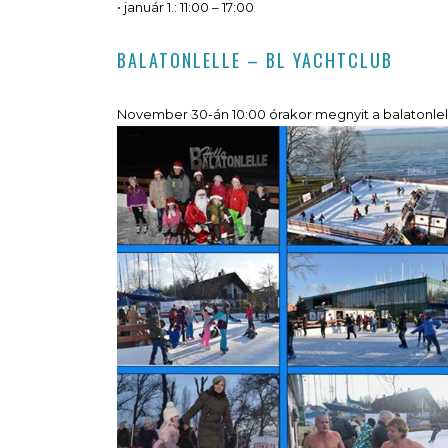
• január 1.: 11:00 – 17:00
BALATONLELLE – BL YACHTCLUB
November 30-án 10:00 órakor megnyit a balatonlelle