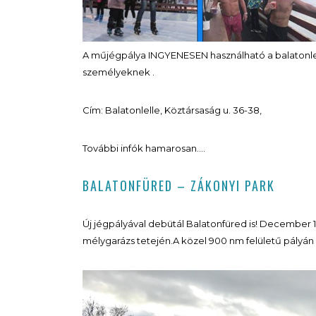
A műjégpálya INGYENESEN használható a balatonlell
személyeknek .
Cím: Balatonlelle, Köztársaság u. 36-38,
További infók hamarosan….
BALATONFÜRED – ZÁKONYI PARK
Új jégpályával debütál Balatonfüred is! December 1
mélygarázs tetején.A közel 900 nm felületű pályán 