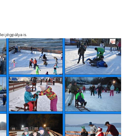
i jégpálya is.