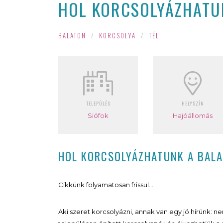
HOL KORCSOLYÁZHATU
BALATON
/
KORCSOLYA
/
TÉL
TELEPÜLÉS
HELYSZÍN
Siófok
Hajóállomás
HOL KORCSOLYÁZHATUNK A BAL
Cikkünk folyamatosan frissül…
Aki szeret korcsolyázni, annak van egy jó hírünk: 