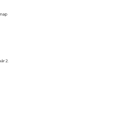
/ nap
ár 2.