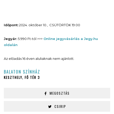
Időpont:
2024. október 10., CSÜTÖRTÖK 19:00
Jegyár:
5.990 Ft-tól >>>
Online jegyvásárlás a Jegy.hu
oldalán
Az előadás 16 éven aluliaknak nem ajánlott.
BALATON SZÍNHÁZ
KESZTHELY, FŐ TÉR 3
MEGOSZTÁS
CSIRIP