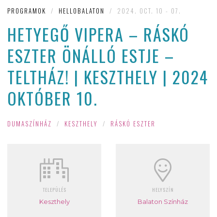
PROGRAMOK
/
HELLOBALATON
/
2024. OCT. 10 - 07.
HETYEGŐ VIPERA – RÁSKÓ
ESZTER ÖNÁLLÓ ESTJE –
TELTHÁZ! | KESZTHELY | 2024
OKTÓBER 10.
DUMASZÍNHÁZ
/
KESZTHELY
/
RÁSKÓ ESZTER
TELEPÜLÉS
HELYSZÍN
Keszthely
Balaton Színház