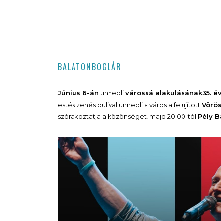
BALATONBOGLÁR
Június 6-án
ünnepli
várossá alakulásának
35. é
estés zenés bulival ünnepli a város a felújított
Vörös
szórakoztatja a közönséget, majd 20:00-tól
Pély B