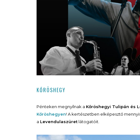
KŐRÖSHEGY
Pénteken megnyílnak a
Kőröshegyi Tulipán és 
Kőröshegyen
! A kertészetben elképesztő mennyis
a
Levendulaszüret
látogatóit.