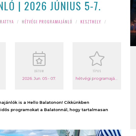
LÓ | 2026 JÚNIUS 5-7.
RATTYA
/
HÉTVÉGI PROGRAMAJÁNLÓ
/
KESZTHELY
/
DÁTUM
TÍPUS
2026. Jun. 05 - 07.
hétvégi programajánló
majánlók is a Hello Balatonon! Cikkünkben
adidős programokat a Balatonnál, hogy tartalmasan