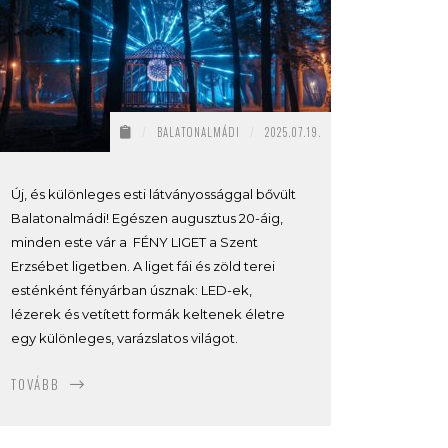
/
BALATONALMÁDI
/
2025.07.19.
Új, és különleges esti látványossággal bővült
Balatonalmádi! Egészen augusztus 20-áig,
minden este vár a FÉNY LIGET a Szent
Erzsébet ligetben. A liget fái és zöld terei
esténként fényárban úsznak: LED-ek,
lézerek és vetített formák keltenek életre
egy különleges, varázslatos világot.
TOVÁBB