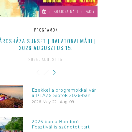
/
BALATONALMÁDI
/
PARTY
PROGRAMOK
ÁROSHÁZA SUNSET | BALATONALMÁDI |
BALATONALM
2026 AUGUSZTUS 15.
A
2026. AUGUST 15.
2
Ezekkel a programokkal vár
a PLÁZS Siófok 2026-ban
2026. May. 22 - Aug. 09.
2026-ban a Bondoró
Fesztivál is szünetet tart