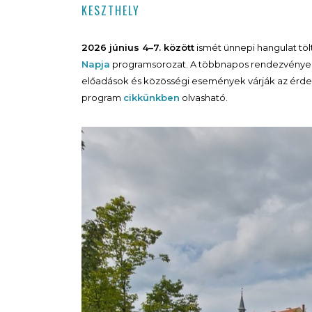
KESZTHELY
2026 június 4–7. között
ismét ünnepi hangulat tö
Napja
programsorozat. A többnapos rendezvényen k
előadások és közösségi események várják az érde
program
cikkünkben
olvasható.