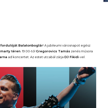
vfordulóját Balatonboglár
! A jubileumi városnapot egész
marty téren
. 19:00-tól
Gregorovics Tamás
zenés műsora
arna
ad koncertet. Az estet utcabál zárja
DJ Fikidi
-vel.