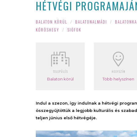
HÉTVÉGI PROGRAMAJÁN
BALATON KÖRÜL
/
BALATONALMÁDI
/
BALATONKA
KŐRÖSHEGY
/
SIÓFOK
TELEPÜLÉS
HELYSZÍN
Balaton körül
Több helyszínen
Indul a szezon, így indulnak a hétvégi progra
összegyűjtöttük a legjobb kulturális és szab
teljen június első hétvégéje.