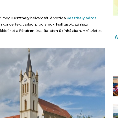
lti meg
Keszthely
belvárosát, érkezik a
Keszthely Város
oncertek, családi programok, kiállítások, színházi
klődőket a
Fő téren
és a
Balaton Színházban.
A részletes
V