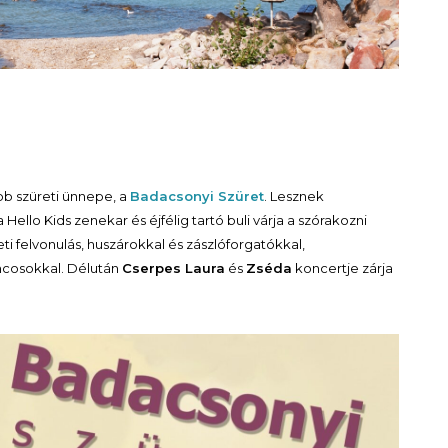
b szüreti ünnepe, a
Badacsonyi Szüret
. Lesznek
llo Kids zenekar és éjfélig tartó buli várja a szórakozni
i felvonulás, huszárokkal és zászlóforgatókkal,
áncosokkal. Délután
Cserpes Laura
és
Zséda
koncertje zárja