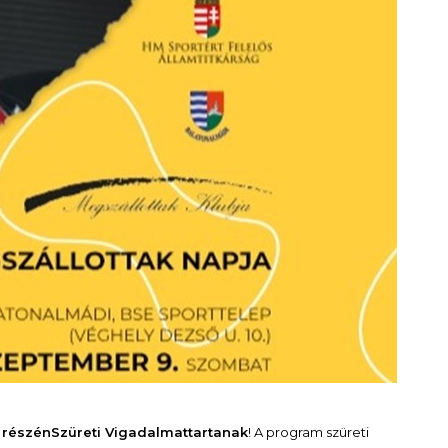
 részén
Szüreti Vigadalmat
tartanak
! A program szüreti