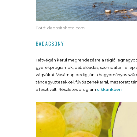
Fotó: depositphoto.com
BADACSONY
Hétvégén kerül megrendezésre a régió legnagyob
gyerekprogramok, bábelőadás, szombaton fellép a He
vágyókat! Vasárnap pedig jön a hagyományos szüret
táncegyüttesekkel, fúvós zenekarral, mazsorett t
a fesztivált. Részletes program
cikkünkben
.