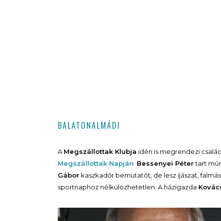
BALATONALMÁDI
A
Megszállottak Klubja
idén is megrendezi család
Megszállottak Napján
Bessenyei Péter
tart mű
Gábor
kaszkadőr bemutatót, de lesz íjászat, falmás
sportnaphoz nélkülözhetetlen. A házigazda
Kovács