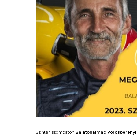
Szintén szombaton
Balatonalmádi
vörösberényi