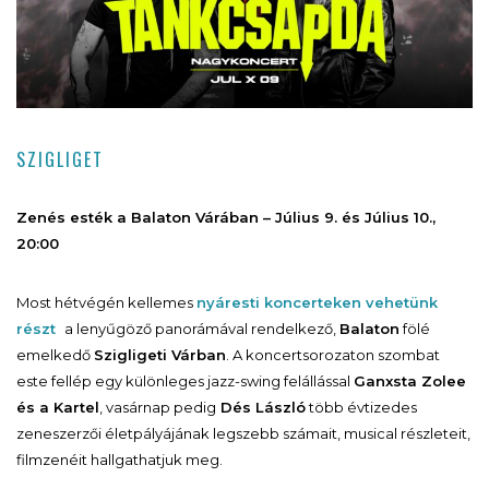
SZIGLIGET
Zenés esték a Balaton Várában – Július 9. és Július 10.,
20:00
Most hétvégén kellemes
nyáresti koncerteken vehetünk
részt
a lenyűgöző panorámával rendelkező,
Balaton
fölé
emelkedő
Szigligeti Várban
. A koncertsorozaton szombat
este fellép egy különleges jazz-swing felállással
Ganxsta Zolee
és a Kartel
, vasárnap pedig
Dés László
több évtizedes
zeneszerzői életpályájának legszebb számait, musical részleteit,
filmzenéit hallgathatjuk meg.