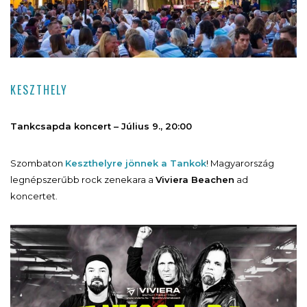
KESZTHELY
Tankcsapda koncert – Július 9., 20:00
Szombaton
Keszthelyre jönnek a Tankok
! Magyarország
legnépszerűbb rock zenekara a
Viviera Beachen
ad
koncertet.