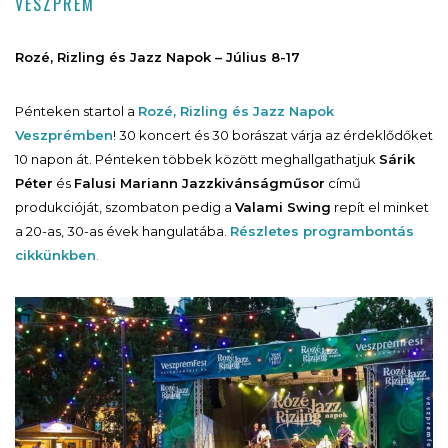
VESZPRÉM
Rozé, Rizling és Jazz Napok – Július 8-17
Pénteken startol a
Rozé, Rizling és Jazz Napok
Veszprémben
! 30 koncert és 30 borászat várja az érdeklődőket
10 napon át. Pénteken többek között meghallgathatjuk
Sárik
Péter
és
Falusi Mariann
Jazzkivánságműsor
című
produkcióját, szombaton pedig a
Valami Swing
repít el minket
a 20-as, 30-as évek hangulatába.
Részletes programbontás
cikkünkben
.