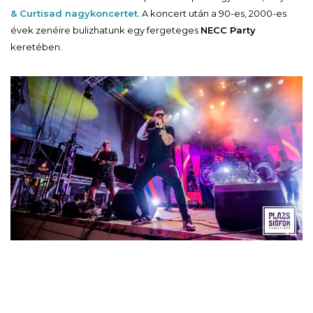
& Curtis
ad nagykoncertet
. A koncert után a 90-es, 2000-es
évek zenéire bulizhatunk egy fergeteges
NECC Party
keretében.