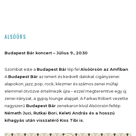
ALSÓÖRS
Budapest Bár koncert – Július 9., 20:30
Szombat este a
Budapest Bár
lép fel
Alsóörsön az Amfiban
.
A
Budapest Bár
az ismert és kedvelt dalokat cigányzenei
alapokon, jazz, pop, rock, klezmer és számos zenei műfaji
elemmel ötvözve értelmezik újra – ezzel megteremtve egy új
zenei irányzat, a gypsy lounge alapjait. A Farkas Róbert vezette
nagyszerű
Budapest Bár
zenekaron kívül Alsóörsön fellép
Németh Juci, Rutkai Bori, Keleti András és a hosszú
kihagyás után visszatérő Kiss Tibi is.