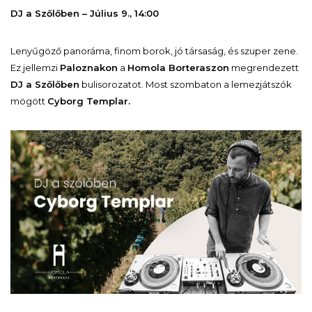
DJ a Szőlőben – Július 9., 14:00
Lenyűgöző panoráma, finom borok, jó társaság, és szuper zene.
Ez jellemzi
Paloznakon
a
Homola Borteraszon
megrendezett
DJ a Szőlőben
bulisorozatot. Most szombaton a lemezjátszók
mögött
Cyborg Templar.