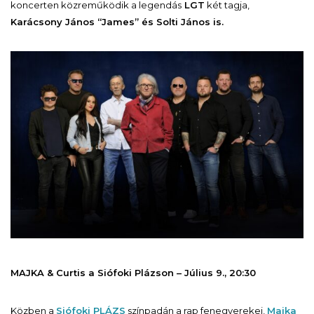
koncerten közreműködik a legendás
LGT
két tagja,
Karácsony János “James” és Solti János is.
MAJKA & Curtis a Siófoki Plázson – Július 9., 20:30
Közben a
Siófoki PLÁZS
színpadán a rap fenegyerekei,
Majka